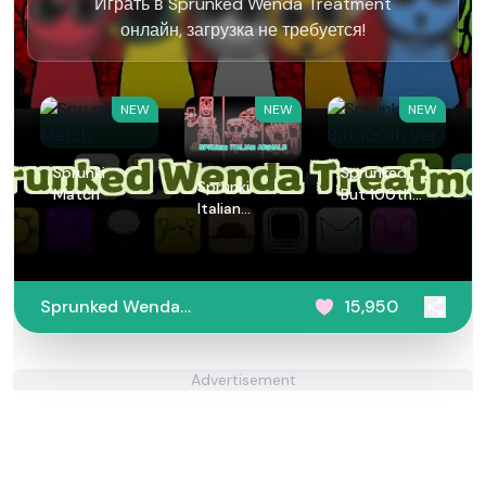
Играть в Sprunked Wenda Treatment
онлайн, загрузка не требуется!
NEW
NEW
NEW
Sprunki
Sprunked
Sprunki
Match
But 100th
Italian
Ver
Animals
Sprunked Wenda
15,950
Treatment
Advertisement