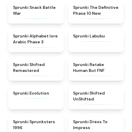
★
4.6
★
4.3
Sprunki Snack Battle
Sprunki The Definitive
War
Phase 10 New
★
4.8
★
4.6
Sprunki Alphabet lore
Sprunki Labubu
Arabic Phase 3
★
4.3
★
4.7
Sprunki Shifted
Sprunki Retake
Remastered
Human But FNF
★
4.7
★
4.4
Sprunki Evolution
Sprunki 5hifted
UnShifted
★
5
★
4.5
Sprunki Sprunksters
Sprunki Dress To
1996
Impress