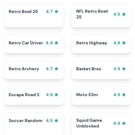
NFL Retro Bowl
Retro Bowl 25
4.7
4.5
25
Retro Car Driver
Retro Highway
4.4
4.8
Retro Archery
Basket Bros
4.7
4.9
Escape Road 2
Moto X3m
4.6
4.9
Squid Game
Soccer Random
4.5
4.4
Unblocked