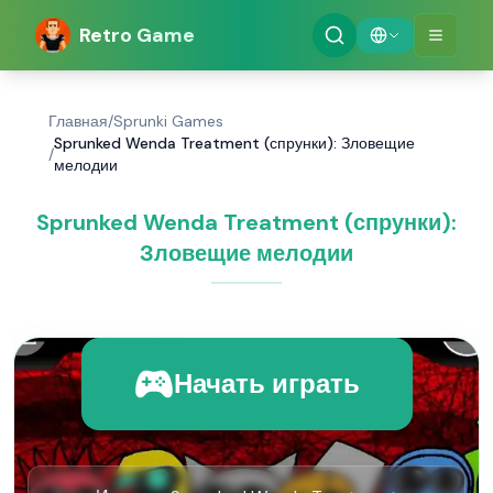
Retro Game
Главная
/
Sprunki Games
Sprunked Wenda Treatment (спрунки): Зловещие
/
мелодии
Sprunked Wenda Treatment (спрунки):
Зловещие мелодии
Начать играть