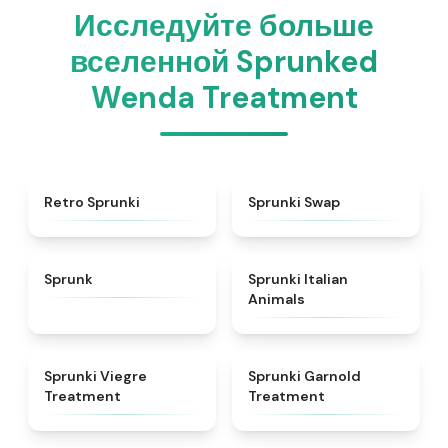
Исследуйте больше
вселенной Sprunked
Wenda Treatment
★
4.3
★
4.6
Retro Sprunki
Sprunki Swap
★
4.5
★
4.7
Sprunk
Sprunki Italian
Animals
★
4.4
★
4.7
Sprunki Viegre
Sprunki Garnold
Treatment
Treatment