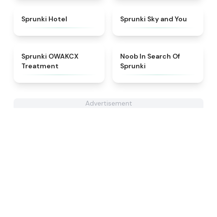
★
4.8
★
4.6
Sprunki Hotel
Sprunki Sky and You
★
5
★
4.4
Sprunki OWAKCX
Noob In Search Of
Treatment
Sprunki
Advertisement