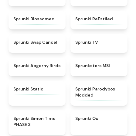
★
4.5
★
4.4
Sprunki Blossomed
Sprunki ReEstiled
★
4.4
★
4.5
Sprunki Swap Cancel
Sprunki TV
★
4.6
★
4.8
Sprunki Abgerny Birds
Sprunksters MSI
★
4.4
★
4.5
Sprunki Static
Sprunki Parodybox
Modded
★
4.3
★
4.6
Sprunki Simon Time
Sprunki Oc
PHASE 3