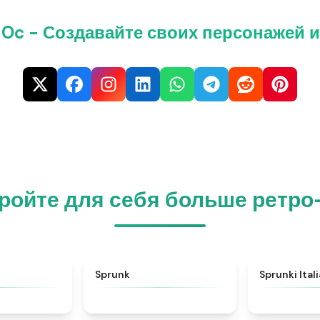
 Oc - Создавайте своих персонажей 
ройте для себя больше ретро
★
4.6
★
4.5
Sprunk
Sprunki Ital