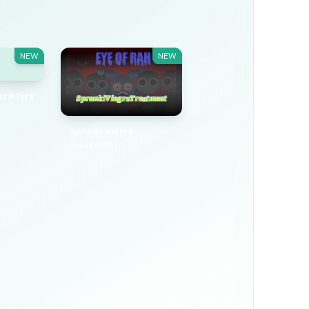
NEW
NEW
unkters
Sprunki Viegre
Treatment