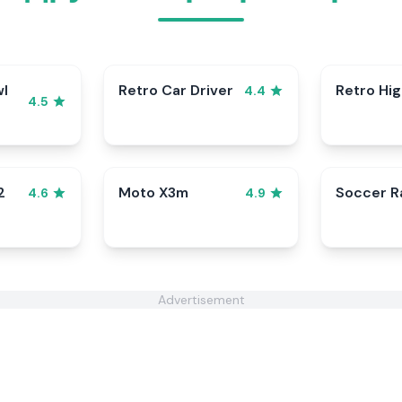
wl
Retro Car Driver
Retro Hi
4.4
4.5
2
Moto X3m
Soccer 
4.6
4.9
Advertisement