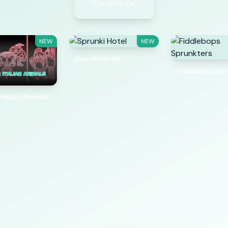
Sprunki Oc
NEW
NEW
Sprunki Hotel
Fiddlebops Spr
Italian Animals