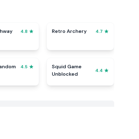
ghway
Retro Archery
4.8
4.7
Random
Squid Game
4.5
4.4
Unblocked