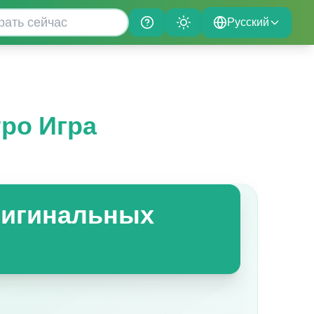
Русский
Help
Theme
тро Игра
оригинальных