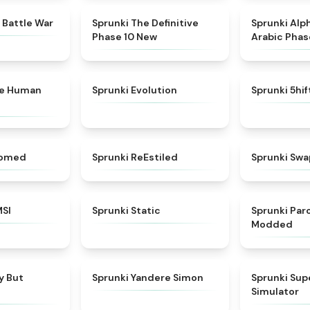
★
4.6
★
4.3
 Battle War
Sprunki The Definitive
Sprunki Alp
Phase 10 New
Arabic Phas
★
4.7
★
4.7
ke Human
Sprunki Evolution
Sprunki 5hi
★
4.5
★
4.4
somed
Sprunki ReEstiled
Sprunki Swa
★
4.8
★
4.4
MSI
Sprunki Static
Sprunki Pa
Modded
★
4.6
★
4.5
y But
Sprunki Yandere Simon
Sprunki Su
Simulator