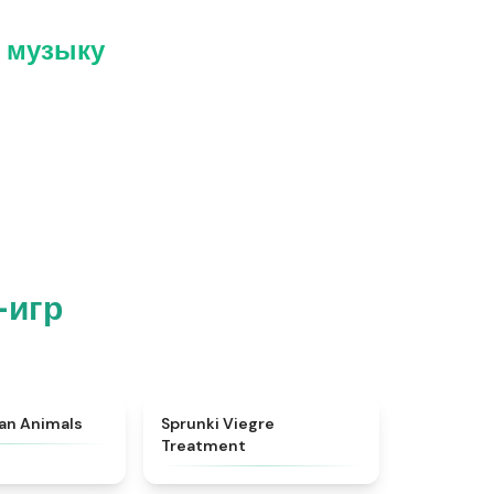
и музыку
-игр
★
4.7
★
4.4
ian Animals
Sprunki Viegre
Treatment