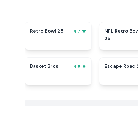
Retro Bowl 25
NFL Retro Bo
4.7
25
Basket Bros
Escape Road 
4.9