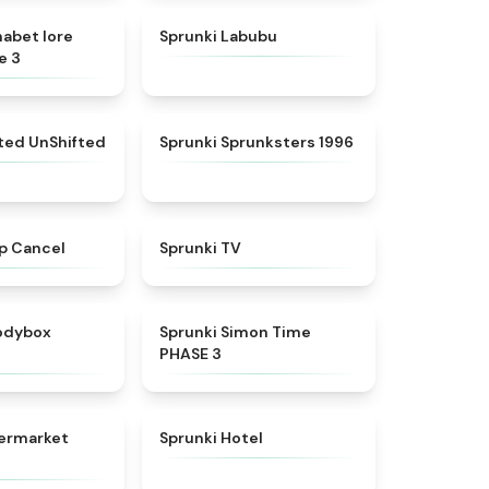
★
4.8
★
4.6
habet lore
Sprunki Labubu
e 3
★
4.4
★
5
fted UnShifted
Sprunki Sprunksters 1996
★
4.4
★
4.5
p Cancel
Sprunki TV
★
4.5
★
4.3
rodybox
Sprunki Simon Time
PHASE 3
★
4.8
★
4.8
permarket
Sprunki Hotel