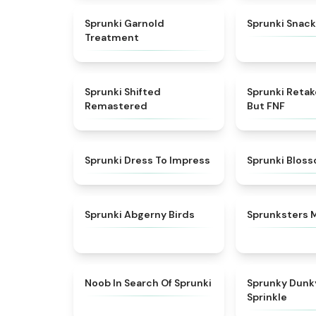
★
4.7
Sprunki Garnold
Sprunki Snack
Treatment
★
4.3
Sprunki Shifted
Sprunki Reta
Remastered
But FNF
★
4.5
Sprunki Dress To Impress
Sprunki Blos
★
4.6
Sprunki Abgerny Birds
Sprunksters 
★
4.4
Noob In Search Of Sprunki
Sprunky Dunk
Sprinkle