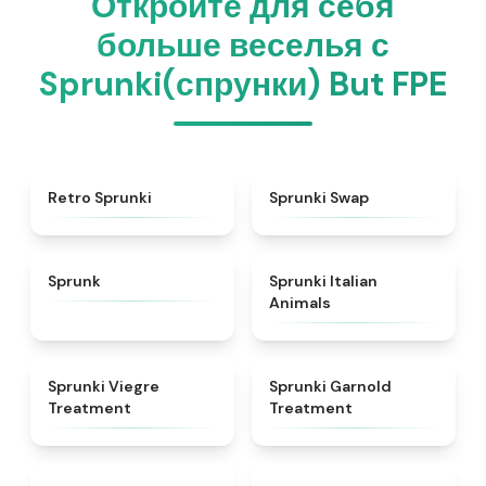
Откройте для себя
больше веселья с
Sprunki(спрунки) But FPE
★
4.3
★
4.6
Retro Sprunki
Sprunki Swap
★
4.5
★
4.7
Sprunk
Sprunki Italian
Animals
★
4.4
★
4.7
Sprunki Viegre
Sprunki Garnold
Treatment
Treatment
★
4.6
★
4.3