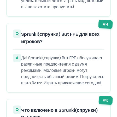
увлекательный Retro Играть мод, который
вы не захотите пропустить!
#
4
Q
Sprunki(спрунки) But FPE для всех
игроков?
A
Да! Sprunki(спрунки) But FPE обслуживает
различные предпочтения с двумя
режимами. Молодые игроки могут
предпочесть обычный режим. Погрузитесь
в это Retro Играть приключение сегодня!
#
5
Q
Что включено в Sprunki(спрунки)