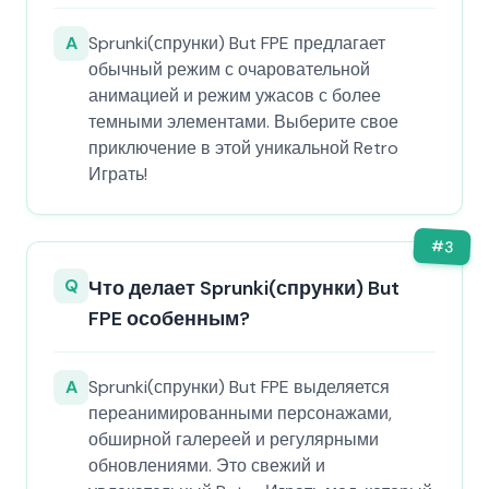
A
Sprunki(спрунки) But FPE предлагает
обычный режим с очаровательной
анимацией и режим ужасов с более
темными элементами. Выберите свое
приключение в этой уникальной Retro
Играть!
#
3
Q
Что делает Sprunki(спрунки) But
FPE особенным?
A
Sprunki(спрунки) But FPE выделяется
переанимированными персонажами,
обширной галереей и регулярными
обновлениями. Это свежий и