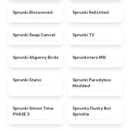
★
4.5
★
4.4
Sprunki Blossomed
Sprunki ReEstiled
★
4.4
★
4.5
Sprunki Swap Cancel
Sprunki TV
★
4.6
★
4.8
Sprunki Abgerny Birds
Sprunksters MSI
★
4.4
★
4.5
Sprunki Static
Sprunki Parodybox
Modded
★
4.3
★
4.6
Sprunki Simon Time
Sprunky Dunky But
PHASE 3
Sprinkle