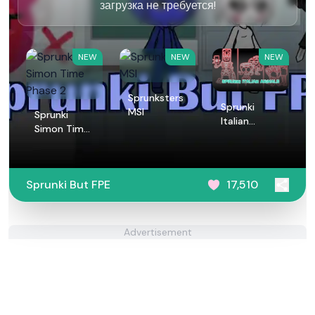
загрузка не требуется!
NEW
NEW
NEW
Sprunksters
Sprunki
MSI
Sprunki
Italian
Simon Time
Animals
Phase 2
Sprunki But FPE
17,510
Advertisement