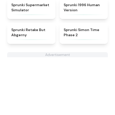
★
4.8
★
4.7
Sprunki Supermarket
Sprunki 1996 Human
Simulator
Version
★
4.3
★
4.4
Sprunki Retake But
Sprunki Simon Time
Abgerny
Phase 2
Advertisement