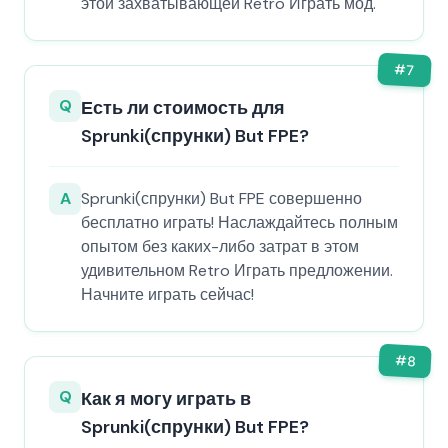
этой захватывающей Retro Играть мод.
#
7
Q
Есть ли стоимость для
Sprunki(спрунки) But FPE?
A
Sprunki(спрунки) But FPE совершенно
бесплатно играть! Наслаждайтесь полным
опытом без каких-либо затрат в этом
удивительном Retro Играть предложении.
Начните играть сейчас!
#
8
Q
Как я могу играть в
Sprunki(спрунки) But FPE?