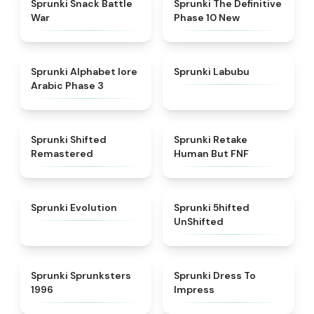
Sprunki Snack Battle
Sprunki The Definitive
War
Phase 10 New
★
4.8
★
4.6
Sprunki Alphabet lore
Sprunki Labubu
Arabic Phase 3
★
4.3
★
4.7
Sprunki Shifted
Sprunki Retake
Remastered
Human But FNF
★
4.7
★
4.4
Sprunki Evolution
Sprunki 5hifted
UnShifted
★
5
★
4.5
Sprunki Sprunksters
Sprunki Dress To
1996
Impress