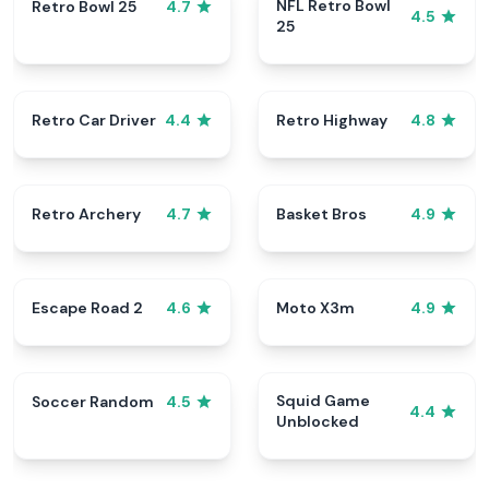
NFL Retro Bowl
Retro Bowl 25
4.7
4.5
25
Retro Car Driver
Retro Highway
4.4
4.8
Retro Archery
Basket Bros
4.7
4.9
Escape Road 2
Moto X3m
4.6
4.9
Squid Game
Soccer Random
4.5
4.4
Unblocked