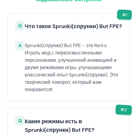
#
1
Q
Что такое Sprunki(спрунки) But FPE?
A
Sprunki(спрунки) But FPE - это Retro
Играть мод с переосмысленными
персонажами, улучшенной анимацией и
двумя режимами игры, улучшающими
классический опыт Sprunki(спрунки). Это
творческий поворот, который вам
понравится!
#
2
Q
Какие режимы есть в
Sprunki(спрунки) But FPE?