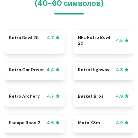
(40-60 символов)
NFL Retro Bowl
Retro Bowl 25
4.7
4.5
25
Retro Car Driver
Retro Highway
4.4
4.8
Retro Archery
Basket Bros
4.7
4.9
Escape Road 2
Moto X3m
4.6
4.9