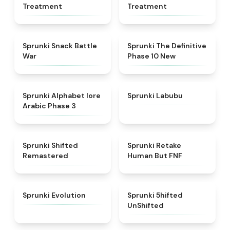
Treatment
Treatment
★
4.6
★
4.3
Sprunki Snack Battle
Sprunki The Definitive
War
Phase 10 New
★
4.8
★
4.6
Sprunki Alphabet lore
Sprunki Labubu
Arabic Phase 3
★
4.3
★
4.7
Sprunki Shifted
Sprunki Retake
Remastered
Human But FNF
★
4.7
★
4.4
Sprunki Evolution
Sprunki 5hifted
UnShifted