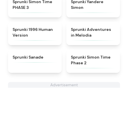
★
4.3
★
4.5
Sprunki Simon Time
Sprunki Yandere
PHASE 3
Simon
★
4.7
★
5
Sprunki 1996 Human
Sprunki Adventures
Version
in Melodia
★
4.6
★
4.4
Sprunki Sanade
Sprunki Simon Time
Phase 2
Advertisement