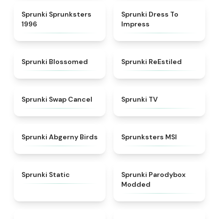
★
5
★
4.5
Sprunki Sprunksters
Sprunki Dress To
1996
Impress
★
4.5
★
4.4
Sprunki Blossomed
Sprunki ReEstiled
★
4.4
★
4.5
Sprunki Swap Cancel
Sprunki TV
★
4.6
★
4.8
Sprunki Abgerny Birds
Sprunksters MSI
★
4.4
★
4.5
Sprunki Static
Sprunki Parodybox
Modded