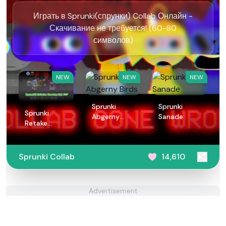
Играть в Sprunki(спрунки) Collab Онлайн -
Скачивание не требуется! (60-80
символов)
NEW
NEW
NEW
Sprunki
Sprunki
Sprunki
Abgerny
Sanade
Retake
Birds
Human But
FNF
Sprunki Collab
14,610
Advertisement