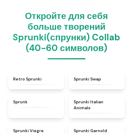
Откройте для себя
больше творений
Sprunki(спрунки) Collab
(40-60 символов)
★
4.3
★
4.6
Retro Sprunki
Sprunki Swap
★
4.5
★
4.7
Sprunk
Sprunki Italian
Animals
★
4.4
★
4.7
Sprunki Viegre
Sprunki Garnold