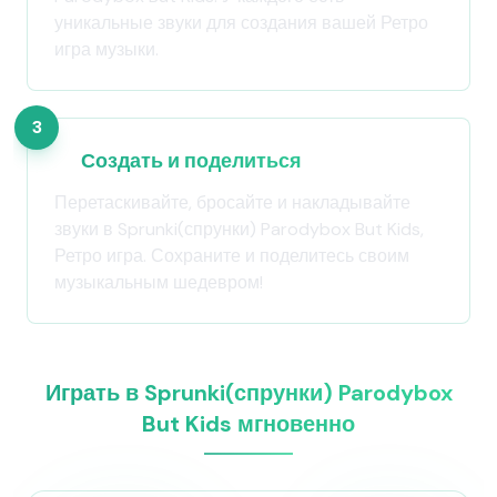
уникальные звуки для создания вашей Ретро
игра музыки.
3
Создать и поделиться
Перетаскивайте, бросайте и накладывайте
звуки в Sprunki(спрунки) Parodybox But Kids,
Ретро игра. Сохраните и поделитесь своим
музыкальным шедевром!
Играть в Sprunki(спрунки) Parodybox
But Kids мгновенно