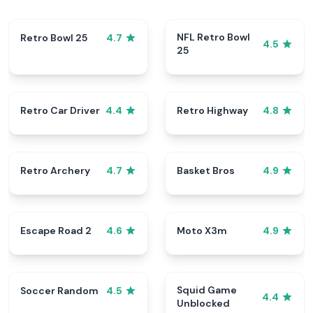
NFL Retro Bowl
Retro Bowl 25
4.7
4.5
25
Retro Car Driver
Retro Highway
4.4
4.8
Retro Archery
Basket Bros
4.7
4.9
Escape Road 2
Moto X3m
4.6
4.9
Squid Game
Soccer Random
4.5
4.4
Unblocked