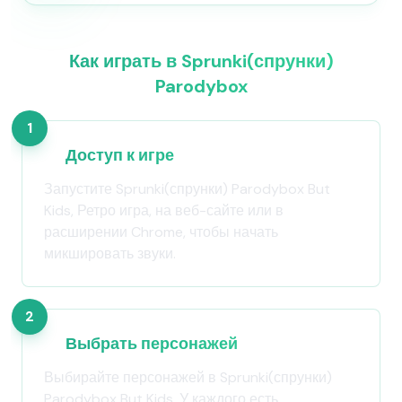
Как играть в Sprunki(спрунки)
Parodybox
1
Доступ к игре
Запустите Sprunki(спрунки) Parodybox But
Kids, Ретро игра, на веб-сайте или в
расширении Chrome, чтобы начать
микшировать звуки.
2
Выбрать персонажей
Выбирайте персонажей в Sprunki(спрунки)
Parodybox But Kids. У каждого есть