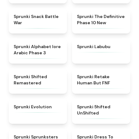
★
4.6
★
4.3
Sprunki Snack Battle
Sprunki The Definitive
War
Phase 10 New
★
4.8
★
4.6
Sprunki Alphabet lore
Sprunki Labubu
Arabic Phase 3
★
4.3
★
4.7
Sprunki Shifted
Sprunki Retake
Remastered
Human But FNF
★
4.7
★
4.4
Sprunki Evolution
Sprunki 5hifted
UnShifted
★
5
★
4.5
Sprunki Sprunksters
Sprunki Dress To