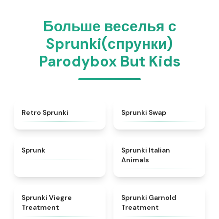
Больше веселья с
Sprunki(спрунки)
Parodybox But Kids
★
4.3
★
4.6
Retro Sprunki
Sprunki Swap
★
4.5
★
4.7
Sprunk
Sprunki Italian
Animals
★
4.4
★
4.7
Sprunki Viegre
Sprunki Garnold
Treatment
Treatment