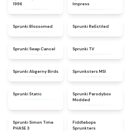
1996
Impress
★
4.5
★
4.4
Sprunki Blossomed
Sprunki ReEstiled
★
4.4
★
4.5
Sprunki Swap Cancel
Sprunki TV
★
4.6
★
4.8
Sprunki Abgerny Birds
Sprunksters MSI
★
4.4
★
4.5
Sprunki Static
Sprunki Parodybox
Modded
★
4.3
★
4.8
Sprunki Simon Time
Fiddlebops
PHASE 3
Sprunkters