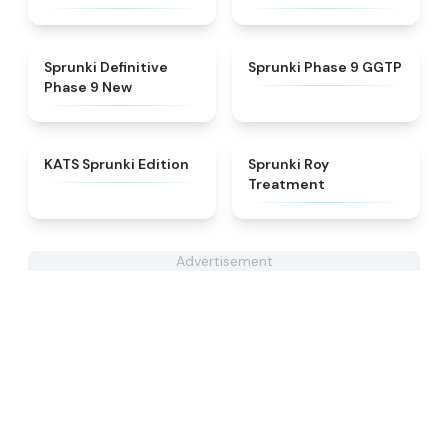
★
4.9
★
4.7
Sprunki Definitive
Sprunki Phase 9 GGTP
Phase 9 New
★
4.6
★
4.9
KATS Sprunki Edition
Sprunki Roy
Treatment
Advertisement