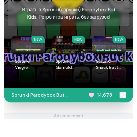
Играть в Sprunki(спрунки) Parodybox But
Kids, Ретро игра играть, без загрузок!
NEW
NEW
NEW
Sprunki
Sprunki
Sprunki
Viegre
Garnold
Snack Battle
Treatment
Treatment
War
Sprunki Parodybox But
14,673
Kids
Advertisement