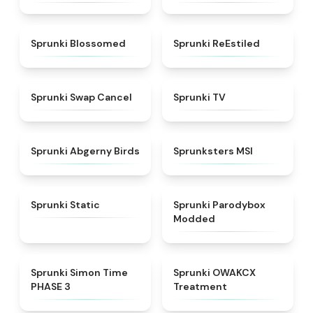
★
4.5
★
4.4
Sprunki Blossomed
Sprunki ReEstiled
★
4.4
★
4.5
Sprunki Swap Cancel
Sprunki TV
★
4.6
★
4.8
Sprunki Abgerny Birds
Sprunksters MSI
★
4.4
★
4.5
Sprunki Static
Sprunki Parodybox
Modded
★
4.3
★
5
Sprunki Simon Time
Sprunki OWAKCX
PHASE 3
Treatment