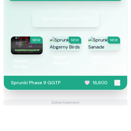
Sprunki Phase 9 GGTP
NEW
NEW
NEW
Sprunki
Sprunki
Sprunki
Abgerny
Sanade
Retake
Birds
Human But
FNF
Sprunki Phase 9 GGTP
16,600
Advertisement