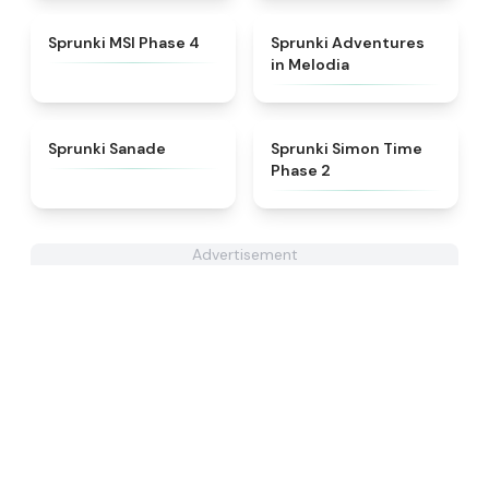
★
4.6
★
5
Sprunki MSI Phase 4
Sprunki Adventures
in Melodia
★
4.6
★
4.4
Sprunki Sanade
Sprunki Simon Time
Phase 2
Advertisement