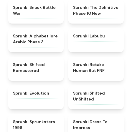
★
4.6
★
4.3
Sprunki Snack Battle
Sprunki The Definitive
War
Phase 10 New
★
4.8
★
4.6
Sprunki Alphabet lore
Sprunki Labubu
Arabic Phase 3
★
4.3
★
4.7
Sprunki Shifted
Sprunki Retake
Remastered
Human But FNF
★
4.7
★
4.4
Sprunki Evolution
Sprunki 5hifted
UnShifted
★
5
★
4.5
Sprunki Sprunksters
Sprunki Dress To
1996
Impress