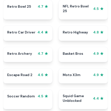
NFL Retro Bowl
Retro Bowl 25
4.7
4.5
25
Retro Car Driver
Retro Highway
4.4
4.8
Retro Archery
Basket Bros
4.7
4.9
Escape Road 2
Moto X3m
4.6
4.9
Squid Game
Soccer Random
4.5
4.4
Unblocked