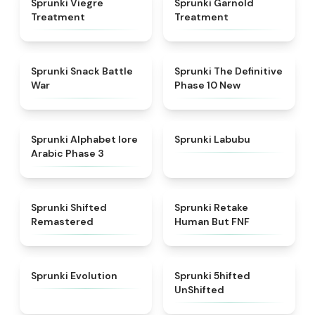
Sprunki Viegre
Sprunki Garnold
Treatment
Treatment
★
4.6
★
4.3
Sprunki Snack Battle
Sprunki The Definitive
War
Phase 10 New
★
4.8
★
4.6
Sprunki Alphabet lore
Sprunki Labubu
Arabic Phase 3
★
4.3
★
4.7
Sprunki Shifted
Sprunki Retake
Remastered
Human But FNF
★
4.7
★
4.4
Sprunki Evolution
Sprunki 5hifted
UnShifted