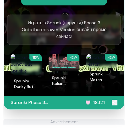
Играть в Sprunki(спрунки) Phase 3
Octatheredrawer Version онлайн прямо
сейчас!
NEW
NEW
NEW
Sprunki
Sprunki
Match
Sprunky
Italian
Dunky But
Animals
Sprinkle
Sprunki Phase 3
18,121
Octatheredrawer Version
Advertisement