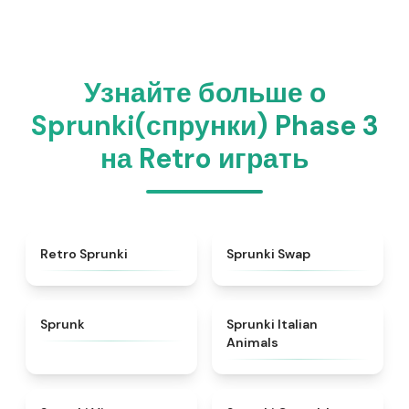
Узнайте больше о
Sprunki(спрунки) Phase 3
на Retro играть
★
4.3
★
4.6
Retro Sprunki
Sprunki Swap
★
4.5
★
4.7
Sprunk
Sprunki Italian
Animals
★
4.4
★
4.7