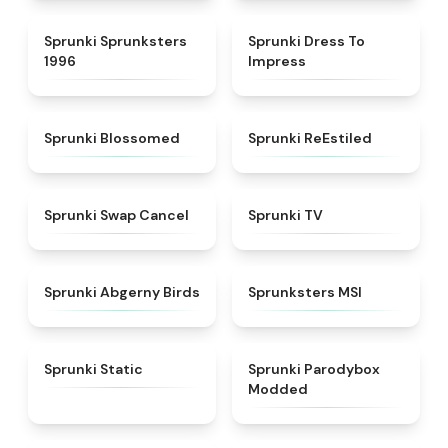
★
5
★
4.5
Sprunki Sprunksters
Sprunki Dress To
1996
Impress
★
4.5
★
4.4
Sprunki Blossomed
Sprunki ReEstiled
★
4.4
★
4.5
Sprunki Swap Cancel
Sprunki TV
★
4.6
★
4.8
Sprunki Abgerny Birds
Sprunksters MSI
★
4.4
★
4.5
Sprunki Static
Sprunki Parodybox
Modded