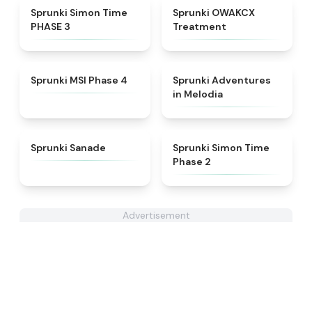
★
4.3
★
5
Sprunki Simon Time
Sprunki OWAKCX
PHASE 3
Treatment
★
4.6
★
5
Sprunki MSI Phase 4
Sprunki Adventures
in Melodia
★
4.6
★
4.4
Sprunki Sanade
Sprunki Simon Time
Phase 2
Advertisement