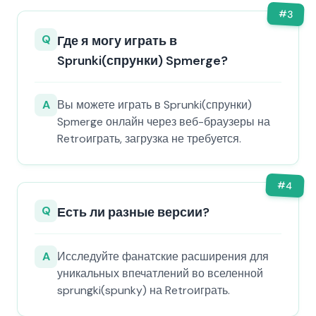
#
3
Q
Где я могу играть в
Sprunki(спрунки) Spmerge?
A
Вы можете играть в Sprunki(спрунки)
Spmerge онлайн через веб-браузеры на
Retroиграть, загрузка не требуется.
#
4
Q
Есть ли разные версии?
A
Исследуйте фанатские расширения для
уникальных впечатлений во вселенной
sprungki(spunky) на Retroиграть.