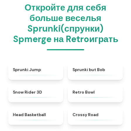
Откройте для себя
больше веселья
Sprunki(спрунки)
Spmerge на Retroиграть
★
4.6
★
4.6
Sprunki Jump
Sprunki but Bob
★
4.9
★
4.4
Snow Rider 3D
Retro Bowl
★
4.5
★
4.7
Head Basketball
Crossy Road