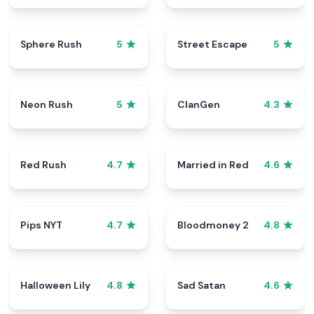
Sphere Rush
Street Escape
5
5
Neon Rush
ClanGen
5
4.3
Red Rush
Married in Red
4.7
4.6
Pips NYT
Bloodmoney 2
4.7
4.8
Halloween Lily
Sad Satan
4.8
4.6