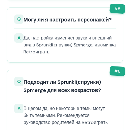
#
5
Q
Могу ли я настроить персонажей?
A
Да, настройка изменяет звуки и внешний
вид в Sprunki(спрунки) Spmerge, изюминка
Retroиграть.
#
6
Q
Подходит ли Sprunki(спрунки)
Spmerge для всех возрастов?
A
В целом да, но некоторые темы могут
быть темными. Рекомендуется
руководство родителей на Retroиграть.