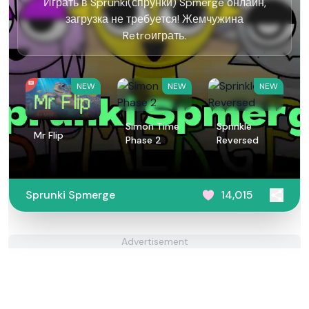
Играть в Sprunki(спрунки) Spmerge онлайн,
загрузка не требуется! Жемчужина
Retroиграть.
NEW
NEW
NEW
Simon Time
Sprinkle
Mr Flip
Phase 2
Reversed
Sprunki Spmerge
14,015
Advertisement