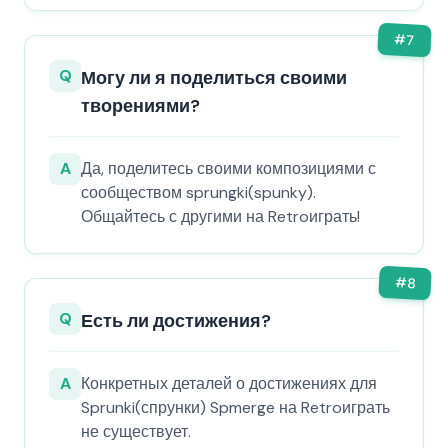
#
7
Q
Могу ли я поделиться своими
творениями?
A
Да, поделитесь своими композициями с
сообществом sprungki(spunky).
Общайтесь с другими на Retroиграть!
#
8
Q
Есть ли достижения?
A
Конкретных деталей о достижениях для
Sprunki(спрунки) Spmerge на Retroиграть
не существует.