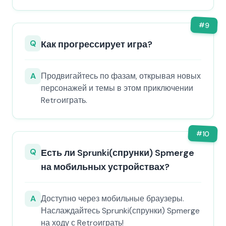
#
9
Q
Как прогрессирует игра?
A
Продвигайтесь по фазам, открывая новых
персонажей и темы в этом приключении
Retroиграть.
#
10
Q
Есть ли Sprunki(спрунки) Spmerge
на мобильных устройствах?
A
Доступно через мобильные браузеры.
Наслаждайтесь Sprunki(спрунки) Spmerge
на ходу с Retroиграть!