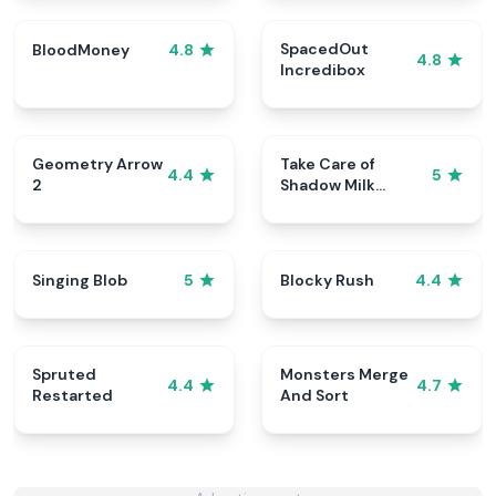
SpacedOut
BloodMoney
4.8
4.8
Incredibox
Geometry Arrow
Take Care of
4.4
5
2
Shadow Milk
Cookie
Singing Blob
Blocky Rush
5
4.4
Spruted
Monsters Merge
4.4
4.7
Restarted
And Sort