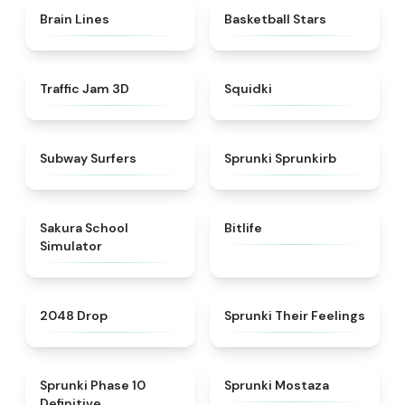
★
4.4
★
4.5
Brain Lines
Basketball Stars
★
4.7
★
4.9
Traffic Jam 3D
Squidki
★
4.5
★
4.9
Subway Surfers
Sprunki Sprunkirb
★
4.8
★
4.4
Sakura School
Bitlife
Simulator
★
4.8
★
4.4
2048 Drop
Sprunki Their Feelings
★
5
★
4.4
Sprunki Phase 10
Sprunki Mostaza
Definitive