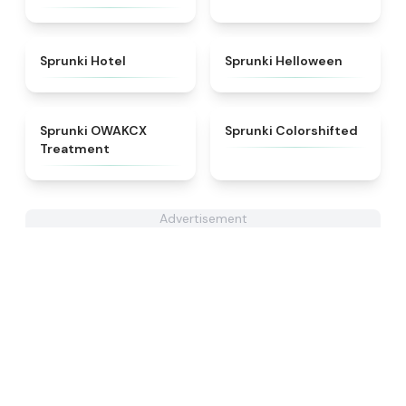
★
4.8
★
4.8
Sprunki Hotel
Sprunki Helloween
★
5
★
4.6
Sprunki OWAKCX
Sprunki Colorshifted
Treatment
Advertisement