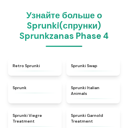
Узнайте больше о
Sprunki(спрунки)
Sprunkzanas Phase 4
★
4.3
★
4.6
Retro Sprunki
Sprunki Swap
★
4.5
★
4.7
Sprunk
Sprunki Italian
Animals
★
4.4
★
4.7
Sprunki Viegre
Sprunki Garnold
Treatment
Treatment