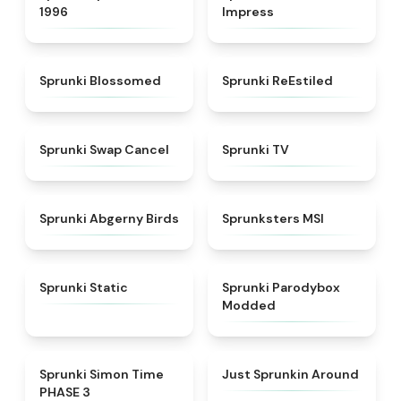
1996
Impress
★
4.5
★
4.4
Sprunki Blossomed
Sprunki ReEstiled
★
4.4
★
4.5
Sprunki Swap Cancel
Sprunki TV
★
4.6
★
4.8
Sprunki Abgerny Birds
Sprunksters MSI
★
4.4
★
4.5
Sprunki Static
Sprunki Parodybox
Modded
★
4.3
★
4.6
Sprunki Simon Time
Just Sprunkin Around
PHASE 3