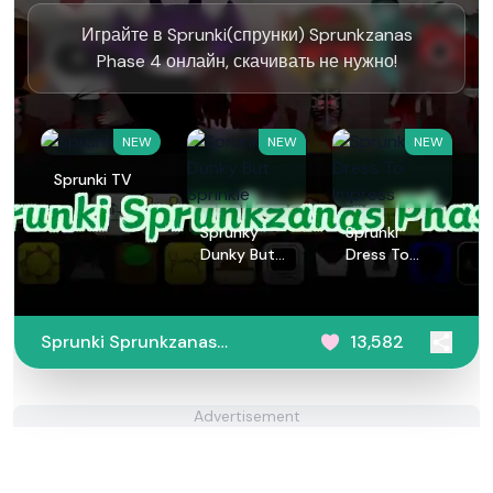
Играйте в Sprunki(спрунки) Sprunkzanas
Phase 4 онлайн, скачивать не нужно!
NEW
NEW
NEW
Sprunki TV
Sprunky
Sprunki
Dunky But
Dress To
Sprinkle
Impress
Sprunki Sprunkzanas
13,582
Phase 4
Advertisement