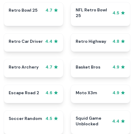
NFL Retro Bowl
Retro Bowl 25
4.7
4.5
25
Retro Car Driver
Retro Highway
4.4
4.8
Retro Archery
Basket Bros
4.7
4.9
Escape Road 2
Moto X3m
4.6
4.9
Squid Game
Soccer Random
4.5
4.4
Unblocked