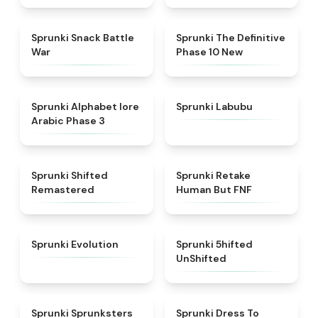
★
4.6
★
4.3
Sprunki Snack Battle
Sprunki The Definitive
War
Phase 10 New
★
4.8
★
4.6
Sprunki Alphabet lore
Sprunki Labubu
Arabic Phase 3
★
4.3
★
4.7
Sprunki Shifted
Sprunki Retake
Remastered
Human But FNF
★
4.7
★
4.4
Sprunki Evolution
Sprunki 5hifted
UnShifted
★
5
★
4.5
Sprunki Sprunksters
Sprunki Dress To