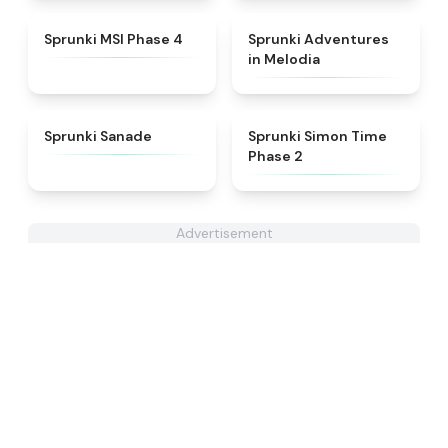
★
4.6
★
5
Sprunki MSI Phase 4
Sprunki Adventures
in Melodia
★
4.6
★
4.4
Sprunki Sanade
Sprunki Simon Time
Phase 2
Advertisement