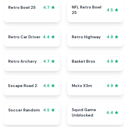
NFL Retro Bowl
Retro Bowl 25
4.7
4.5
25
Retro Car Driver
Retro Highway
4.4
4.8
Retro Archery
Basket Bros
4.7
4.9
Escape Road 2
Moto X3m
4.6
4.9
Squid Game
Soccer Random
4.5
4.4
Unblocked