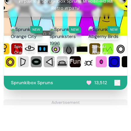
Играйте в Sprunkibox Spruns мгновенно на
Retro играть!
NEW
NEW
NEW
Sprunki
Sprunki
Orange City
Abgerny
Sprunki
Birds
Sprunksters
1996
Sprunkibox Spruns
13,512
Advertisement