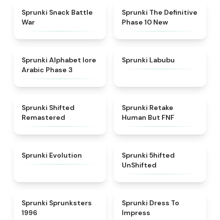
★
4.6
★
4.3
Sprunki Snack Battle
Sprunki The Definitive
War
Phase 10 New
★
4.8
★
4.6
Sprunki Alphabet lore
Sprunki Labubu
Arabic Phase 3
★
4.3
★
4.7
Sprunki Shifted
Sprunki Retake
Remastered
Human But FNF
★
4.7
★
4.4
Sprunki Evolution
Sprunki 5hifted
UnShifted
★
5
★
4.5
Sprunki Sprunksters
Sprunki Dress To
1996
Impress