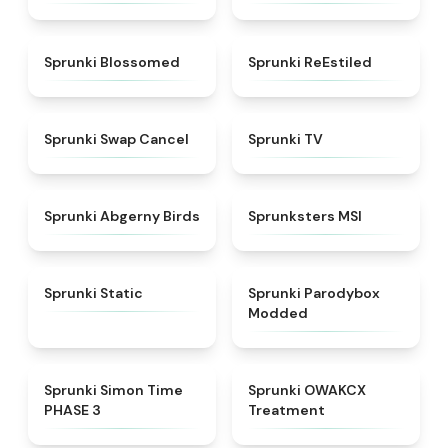
★
4.5
★
4.4
Sprunki Blossomed
Sprunki ReEstiled
★
4.4
★
4.5
Sprunki Swap Cancel
Sprunki TV
★
4.6
★
4.8
Sprunki Abgerny Birds
Sprunksters MSI
★
4.4
★
4.5
Sprunki Static
Sprunki Parodybox
Modded
★
4.3
★
5
Sprunki Simon Time
Sprunki OWAKCX
PHASE 3
Treatment