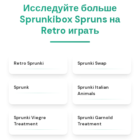
Исследуйте больше
Sprunkibox Spruns на
Retro играть
★
4.3
★
4.6
Retro Sprunki
Sprunki Swap
★
4.5
★
4.7
Sprunk
Sprunki Italian
Animals
★
4.4
★
4.7
Sprunki Viegre
Sprunki Garnold
Treatment
Treatment