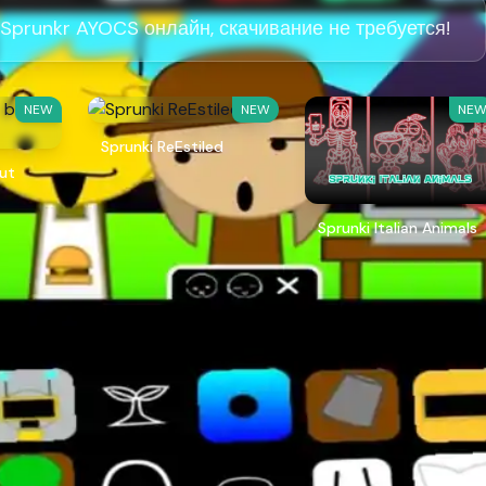
 Sprunkr AYOCS онлайн, скачивание не требуется!
NEW
NEW
NE
Sprunki ReEstiled
but
Sprunki Italian Animals