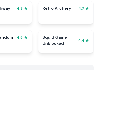
ghway
Retro Archery
4.8
4.7
Random
Squid Game
4.5
4.4
Unblocked