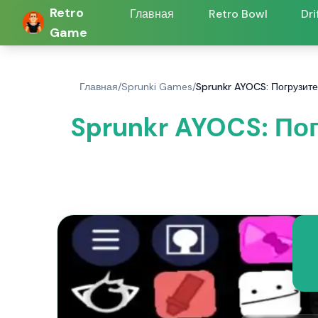
Retro
Главная
Retro Bowl
Dri
Game
Главная
/
Sprunki Games
/
Sprunkr AYOCS: Погрузите
Sprunkr AYOCS: Пог