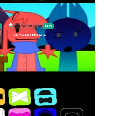
W
NEW
Sprunki MSI Phase 4