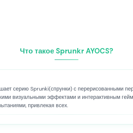
Что такое Sprunkr AYOCS?
чшает серию Sprunki(спрунки) с перерисованными п
кими визуальными эффектами и интерактивным геймп
пытаниями, привлекая всех.