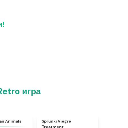
и!
etro игра
★
4.7
★
4.4
ian Animals
Sprunki Viegre
Treatment