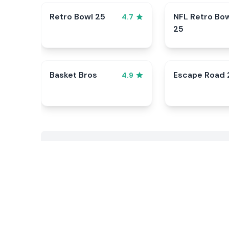
Retro Bowl 25
NFL Retro Bo
4.7
25
Basket Bros
Escape Road 
4.9