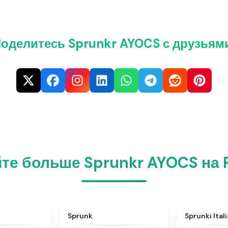
оделитесь Sprunkr AYOCS с друзьям
те больше Sprunkr AYOCS на R
★
4.6
★
4.5
Sprunk
Sprunki Ital