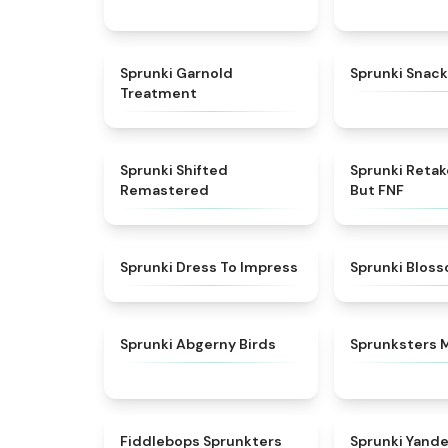
★
4.7
Sprunki Garnold
Sprunki Snack
Treatment
★
4.3
Sprunki Shifted
Sprunki Reta
Remastered
But FNF
★
4.5
Sprunki Dress To Impress
Sprunki Blos
★
4.6
Sprunki Abgerny Birds
Sprunksters 
★
4.8
Fiddlebops Sprunkters
Sprunki Yand