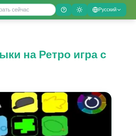
Русский
Help
Theme
ыки на Ретро игра с