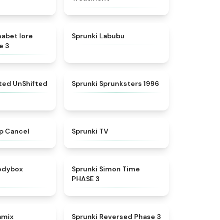
★
4.8
★
4.6
habet lore
Sprunki Labubu
e 3
★
4.4
★
5
fted UnShifted
Sprunki Sprunksters 1996
★
4.4
★
4.5
p Cancel
Sprunki TV
★
4.5
★
4.3
rodybox
Sprunki Simon Time
PHASE 3
★
4.6
★
5
amix
Sprunki Reversed Phase 3