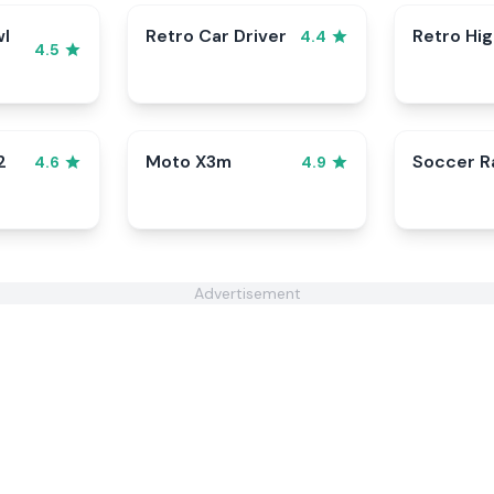
wl
Retro Car Driver
Retro Hi
4.4
4.5
2
Moto X3m
Soccer 
4.6
4.9
Advertisement