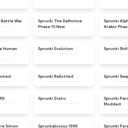
★
4.6
★
4.3
 Battle War
Sprunki The Definitive
Sprunki Alp
Phase 10 New
Arabic Phas
★
4.7
★
4.7
ke Human
Sprunki Evolution
Sprunki 5hi
★
4.5
★
4.4
somed
Sprunki ReEstiled
Sprunki Swa
★
4.8
★
4.4
MSI
Sprunki Static
Sprunki Pa
Modded
★
4.5
★
4.3
ere Simon
Sprunkalicious 1996
Sprunki Pyr