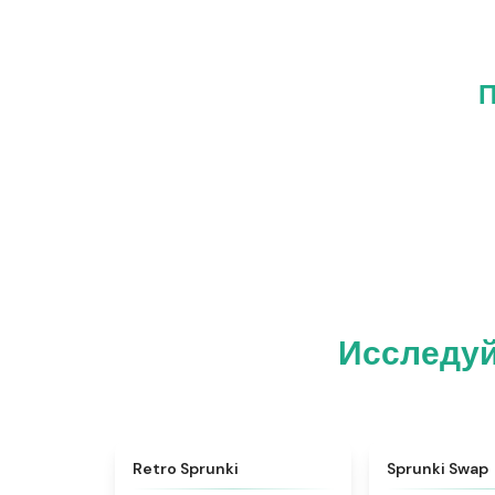
П
Исследуй
★
4.3
Retro Sprunki
Sprunki Swap