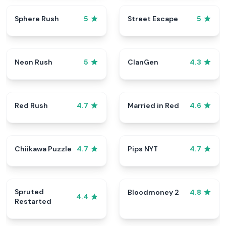
Sphere Rush
Street Escape
5
5
Neon Rush
ClanGen
5
4.3
Red Rush
Married in Red
4.7
4.6
Chiikawa Puzzle
Pips NYT
4.7
4.7
Spruted
Bloodmoney 2
4.8
4.4
Restarted