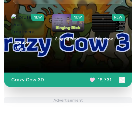
NEW
NEW
NEW
Singing Blob
Beepbox
Spruted
Oren
Treatment
Crazy Cow 3D
18,731
Advertisement