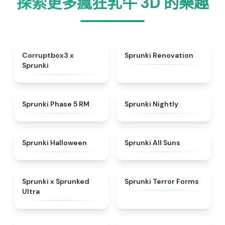
探索更多瘋狂乳牛 3D 的樂趣
★
4.9
★
4.6
Corruptbox3 x
Sprunki Renovation
Sprunki
★
5
★
4.5
Sprunki Phase 5 RM
Sprunki Nightly
★
4.4
★
4.9
Sprunki Halloween
Sprunki All Suns
★
4.7
★
4.4
Sprunki x Sprunked
Sprunki Terror Forms
Ultra