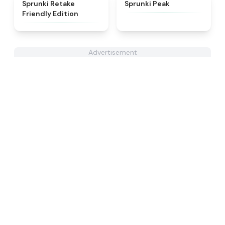
★
4.4
★
4.7
Sprunki Retake
Sprunki Peak
Friendly Edition
Advertisement