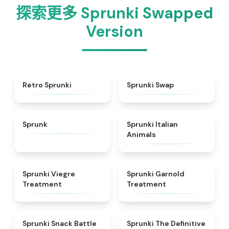
探索更多 Sprunki Swapped
Version
★
4.3
★
4.6
Retro Sprunki
Sprunki Swap
★
4.5
★
4.7
Sprunk
Sprunki Italian
Animals
★
4.4
★
4.7
Sprunki Viegre
Sprunki Garnold
Treatment
Treatment
★
4.6
★
4.3
Sprunki Snack Battle
Sprunki The Definitive