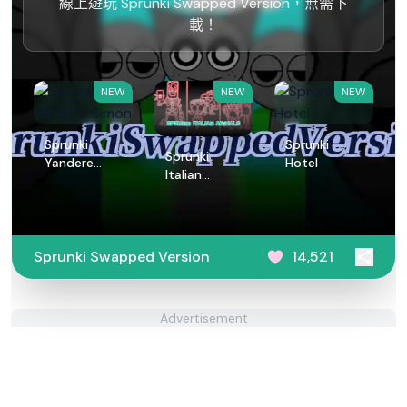
線上遊玩 Sprunki Swapped Version，無需下
載！
NEW
NEW
NEW
Sprunki
Sprunki
Sprunki
Yandere
Hotel
Italian
Simon
Animals
Sprunki Swapped Version
14,521
Advertisement