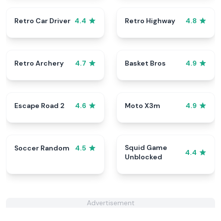
Retro Car Driver
Retro Highway
4.4
4.8
Retro Archery
Basket Bros
4.7
4.9
Escape Road 2
Moto X3m
4.6
4.9
Squid Game
Soccer Random
4.5
4.4
Unblocked
Advertisement