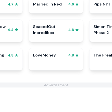
Married in Red
Pips NYT
4.7
4.6
row
SpacedOut
Simon Ti
4.4
4.8
Incredibox
Phase 2
ng
LoveMoney
The Frea
4.8
4.8
Advertisement