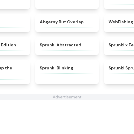
★
4.7
★
4.7
Abgerny But Overlap
WebFishing
★
4.7
★
4.9
 Edition
Sprunki Abstracted
Sprunki x F
★
4.6
★
4.4
ap the
Sprunki Blinking
Sprunki Spr
Advertisement