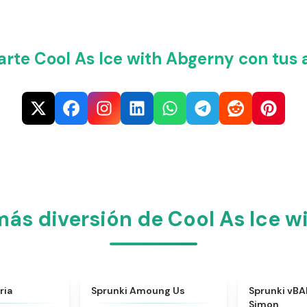
rte Cool As Ice with Abgerny con tus 
ás diversión de Cool As Ice w
★
4.4
★
4.8
ria
Sprunki Amoung Us
Sprunki vBAL
Simon