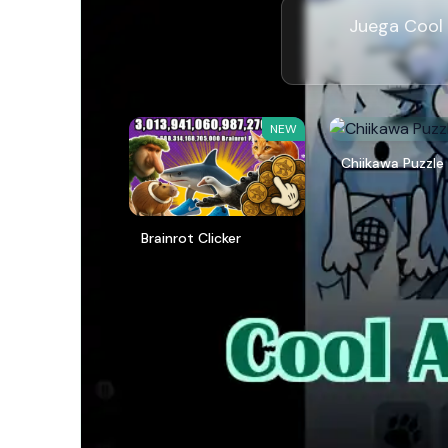
Juega Cool 
NEW
Chiikawa Puzzle
Brainrot Clicker