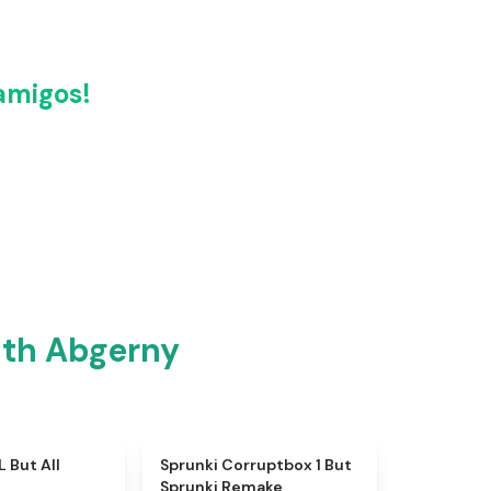
amigos!
ith Abgerny
★
4.8
★
4.8
 But All
Sprunki Corruptbox 1 But
Sprunki Remake