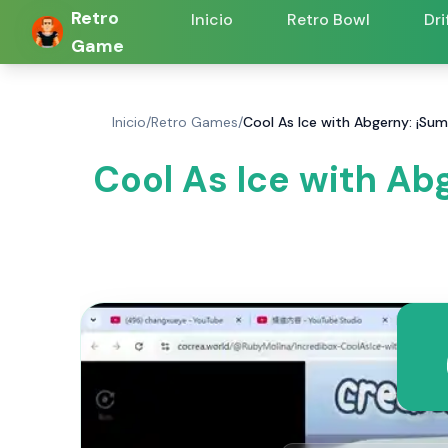
Retro
Inicio
Retro Bowl
Dri
Game
Inicio
/
Retro Games
/
Cool As Ice with Abgerny: ¡Su
Cool As Ice with Ab