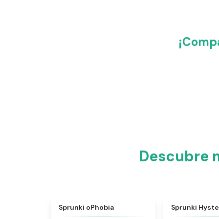
¡Compa
Descubre m
★
4.5
Sprunki oPhobia
Sprunki Hyste