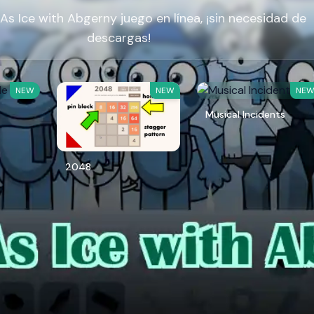
As Ice with Abgerny juego en línea, ¡sin necesidad de
descargas!
NEW
NEW
NE
Musical Incidents
2048