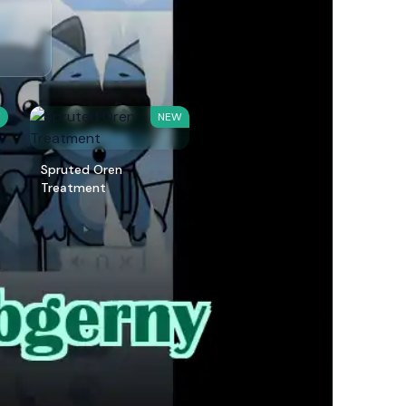
W
NEW
Spruted Oren
Treatment