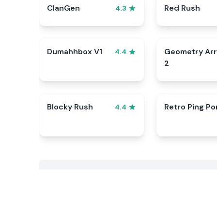
ClanGen
Red Rush
4.3
Dumahhbox V1
Geometry Ar
4.4
2
Blocky Rush
Retro Ping Po
4.4