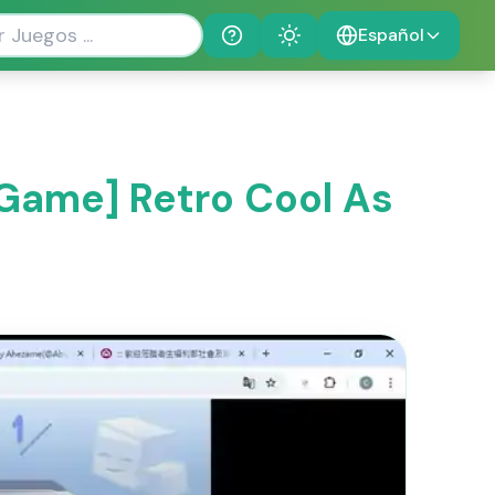
Español
Help
Theme
[Game] Retro Cool As