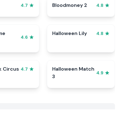
Bloodmoney 2
4.7
4.8
me
Halloween Lily
4.8
4.6
k Circus
Halloween Match
4.7
4.9
3