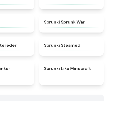
★
4.6
★
4.7
Sprunki Sprunk War
★
5
★
4.7
etereder
Sprunki Steamed
★
5
★
4.5
unker
Sprunki Like Minecraft