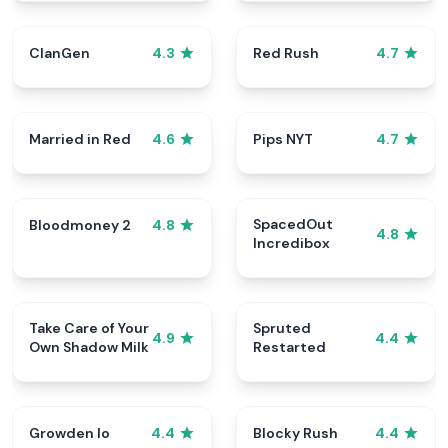
ClanGen
Red Rush
4.3
4.7
Married in Red
Pips NYT
4.6
4.7
SpacedOut
Bloodmoney 2
4.8
4.8
Incredibox
Take Care of Your
Spruted
4.9
4.4
Own Shadow Milk
Restarted
Growden Io
Blocky Rush
4.4
4.4