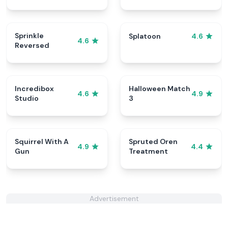
Sprinkle
Splatoon
4.6
4.6
Reversed
Incredibox
Halloween Match
4.6
4.9
Studio
3
Squirrel With A
Spruted Oren
4.9
4.4
Gun
Treatment
Advertisement