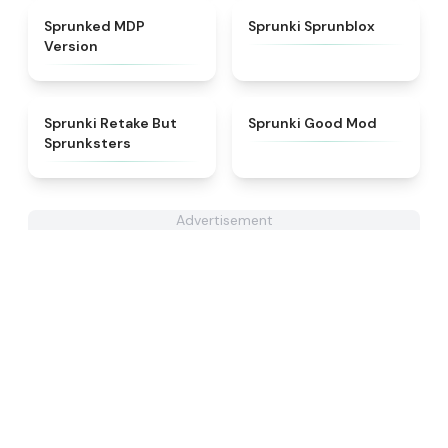
★
4.7
★
4.5
Sprunked MDP
Sprunki Sprunblox
Version
★
4.6
★
5
Sprunki Retake But
Sprunki Good Mod
Sprunksters
Advertisement