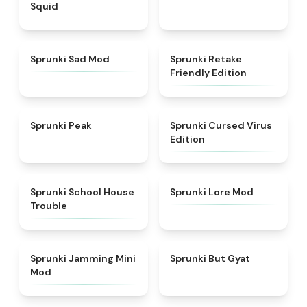
Squid
★
4.4
★
4.4
Sprunki Sad Mod
Sprunki Retake
Friendly Edition
★
4.7
★
4.5
Sprunki Peak
Sprunki Cursed Virus
Edition
★
4.9
★
4.9
Sprunki School House
Sprunki Lore Mod
Trouble
★
4.6
★
4.9
Sprunki Jamming Mini
Sprunki But Gyat
Mod