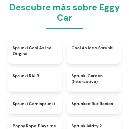
Descubre más sobre Eggy
Car
★
4.8
★
4.4
Sprunki Cool As Ice
Cool As Ice x Sprunki
Original
★
4.6
★
4.4
Sprunki RALR
Sprunki Garden
(Interactive)
★
5
★
4.6
Sprunki Comisprunki
Sprunked But Babies
★
4.8
★
4.4
Poppy Rope: Playtime
Sprunkilairity 2