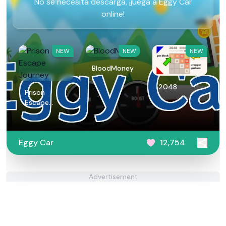
No se necesita descarga, ¡juega a Eggy Car
online!
NEW
NEW
NEW
BloodMoney
2048
Prison
Escape
Journey
Eggy Car
12,754
Advertisement