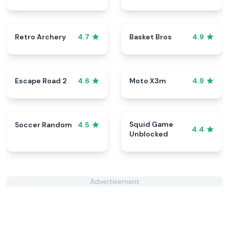
Retro Archery
Basket Bros
4.7
4.9
Escape Road 2
Moto X3m
4.6
4.9
Squid Game
Soccer Random
4.5
4.4
Unblocked
Advertisement