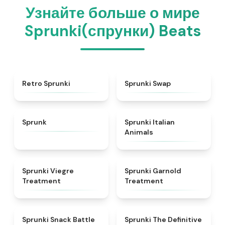
Узнайте больше о мире
Sprunki(спрунки) Beats
★
4.3
★
4.6
Retro Sprunki
Sprunki Swap
★
4.5
★
4.7
Sprunk
Sprunki Italian
Animals
★
4.4
★
4.7
Sprunki Viegre
Sprunki Garnold
Treatment
Treatment
★
4.6
★
4.3
Sprunki Snack Battle
Sprunki The Definitive