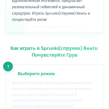
вдохновленная Incredibox, предлагает
увлекательный геймплей и динамичный
саундтрек. Играть Sprunki(спрунки) Beats и
почувствуйте ритм!
Как играть в Sprunki(спрунки) Beats:
Почувствуйте Грув
1
Выберите режим
Выберите между нормальным режимом для
веселого ритмического опыта или режимом
ужасов для пугающего испытания в
Sprunki(спрунки) Beats. Каждый режим
предлагает уникальный геймплей.