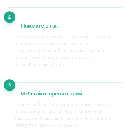
2
Нажмите в такт
Нажмите или щелкните в такт музыке, чтобы
продвигаться по каждому уровню.
Поддерживайте свой ритм, чтобы избегать
препятствий и поддерживать ритм в
Sprunki(спрунки) Beats!
3
Избегайте препятствий
Перемещайтесь через препятствия, которые
появляются на экране. Идеальное время -
ключ к их избежанию и завершению уровней в
этой ретро игре (Retro Game),