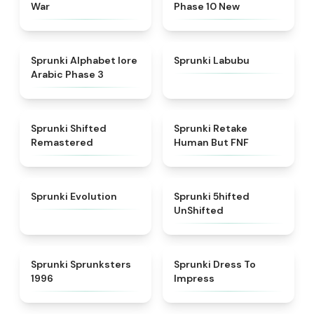
War
Phase 10 New
★
4.8
★
4.6
Sprunki Alphabet lore
Sprunki Labubu
Arabic Phase 3
★
4.3
★
4.7
Sprunki Shifted
Sprunki Retake
Remastered
Human But FNF
★
4.7
★
4.4
Sprunki Evolution
Sprunki 5hifted
UnShifted
★
5
★
4.5
Sprunki Sprunksters
Sprunki Dress To
1996
Impress