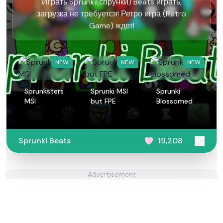
Играть Sprunki(спрунки) Beats играть,
загрузка не требуется! Ретро игра (Retro
Game) ждет!
NEW
NEW
NEW
Sprunksters
Sprunki MSI
Sprunki
MSI
but FPE
Blossomed
Sprunki Beats
19,208
Advertisement