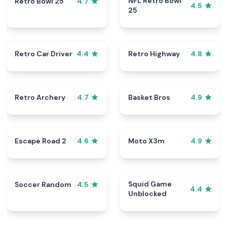
NFL Retro Bowl
Retro Bowl 25
4.7
4.5
25
Retro Car Driver
Retro Highway
4.4
4.8
Retro Archery
Basket Bros
4.7
4.9
Escape Road 2
Moto X3m
4.6
4.9
Squid Game
Soccer Random
4.5
4.4
Unblocked