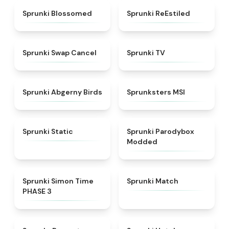
★
4.5
★
4.4
Sprunki Blossomed
Sprunki ReEstiled
★
4.4
★
4.5
Sprunki Swap Cancel
Sprunki TV
★
4.6
★
4.8
Sprunki Abgerny Birds
Sprunksters MSI
★
4.4
★
4.5
Sprunki Static
Sprunki Parodybox
Modded
★
4.3
★
4.7
Sprunki Simon Time
Sprunki Match
PHASE 3
★
4.6
★
4.8