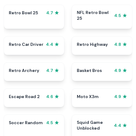
NFL Retro Bowl
Retro Bowl 25
4.7
4.5
25
Retro Car Driver
Retro Highway
4.4
4.8
Retro Archery
Basket Bros
4.7
4.9
Escape Road 2
Moto X3m
4.6
4.9
Squid Game
Soccer Random
4.5
4.4
Unblocked