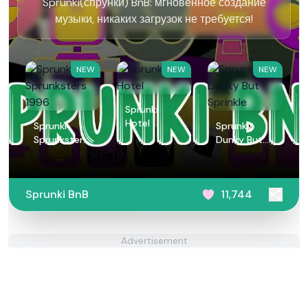
Sprunki(спрунки) BnB: мгновенное создание
музыки, никаких загрузок не требуется!
NEW
NEW
NEW
Sprunki
Hotel
Sprunki
Sprunky
Sprunksters
Dunky But
1996
Sprinkle
Sprunki BnB
11,744
Advertisement