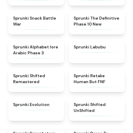
★
4.6
★
4.3
Sprunki Snack Battle
Sprunki The Definitive
War
Phase 10 New
★
4.8
★
4.6
Sprunki Alphabet lore
Sprunki Labubu
Arabic Phase 3
★
4.3
★
4.7
Sprunki Shifted
Sprunki Retake
Remastered
Human But FNF
★
4.7
★
4.4
Sprunki Evolution
Sprunki 5hifted
UnShifted
★
5
★
4.5