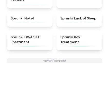
★
4.8
★
4.5
Sprunki Hotel
Sprunki Lack of Sleep
★
5
★
4.9
Sprunki OWAKCX
Sprunki Roy
Treatment
Treatment
Advertisement