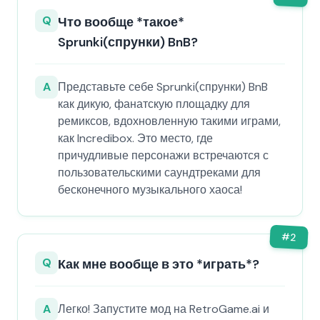
Q
Что вообще *такое*
Sprunki(спрунки) BnB?
A
Представьте себе Sprunki(спрунки) BnB
как дикую, фанатскую площадку для
ремиксов, вдохновленную такими играми,
как Incredibox. Это место, где
причудливые персонажи встречаются с
пользовательскими саундтреками для
бесконечного музыкального хаоса!
#
2
Q
Как мне вообще в это *играть*?
A
Легко! Запустите мод на RetroGame.ai и