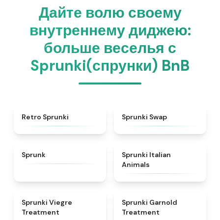
Дайте волю своему
внутреннему диджею:
больше веселья с
Sprunki(спрунки) BnB
★
4.3
★
4.6
Retro Sprunki
Sprunki Swap
★
4.5
★
4.7
Sprunk
Sprunki Italian
Animals
★
4.4
★
4.7
Sprunki Viegre
Sprunki Garnold
Treatment
Treatment