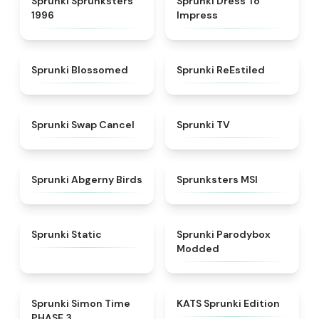
Sprunki Sprunksters
Sprunki Dress To
1996
Impress
★
4.5
★
4.4
Sprunki Blossomed
Sprunki ReEstiled
★
4.4
★
4.5
Sprunki Swap Cancel
Sprunki TV
★
4.6
★
4.8
Sprunki Abgerny Birds
Sprunksters MSI
★
4.4
★
4.5
Sprunki Static
Sprunki Parodybox
Modded
★
4.3
★
4.6
Sprunki Simon Time
KATS Sprunki Edition
PHASE 3