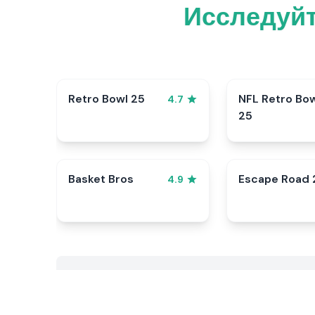
Исследуйт
Retro Bowl 25
NFL Retro Bo
4.7
25
Basket Bros
Escape Road 
4.9