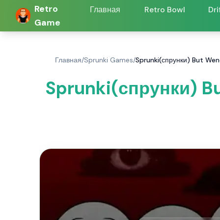
Retro
Главная
Retro Bowl
Dri
Game
Главная
/
Sprunki Games
/
Sprunki(спрунки) But We
Sprunki(спрунки) B