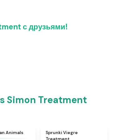
tment с друзьями!
vs Simon Treatment
★
4.7
★
4.4
ian Animals
Sprunki Viegre
Treatment