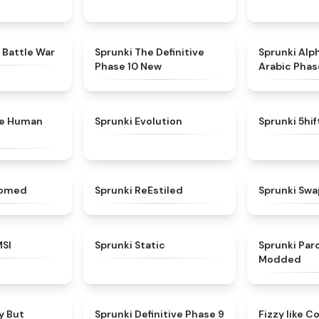
★
4.6
★
4.3
 Battle War
Sprunki The Definitive
Sprunki Alp
Phase 10 New
Arabic Phas
★
4.7
★
4.7
ke Human
Sprunki Evolution
Sprunki 5hi
★
4.5
★
4.4
somed
Sprunki ReEstiled
Sprunki Swa
★
4.8
★
4.4
MSI
Sprunki Static
Sprunki Pa
Modded
★
4.6
★
4.9
y But
Sprunki Definitive Phase 9
Fizzy like C