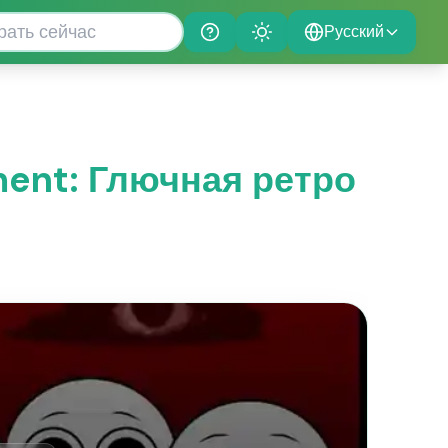
Русский
Help
Theme
ment: Глючная ретро