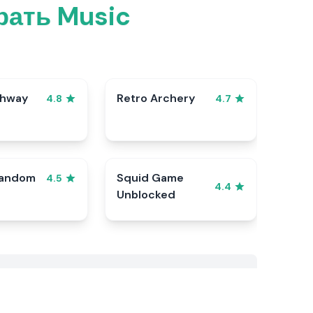
рать Music
ghway
Retro Archery
4.8
4.7
Random
Squid Game
4.5
4.4
Unblocked