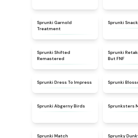
★
4.7
Sprunki Garnold
Sprunki Snack
Treatment
★
4.3
Sprunki Shifted
Sprunki Reta
Remastered
But FNF
★
4.5
Sprunki Dress To Impress
Sprunki Blos
★
4.6
Sprunki Abgerny Birds
Sprunksters 
★
4.7
Sprunki Match
Sprunky Dunk