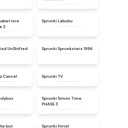
★
4.8
★
4.6
habet lore
Sprunki Labubu
e 3
★
4.4
★
5
fted UnShifted
Sprunki Sprunksters 1996
★
4.4
★
4.5
p Cancel
Sprunki TV
★
4.5
★
4.3
rodybox
Sprunki Simon Time
PHASE 3
★
4.6
★
4.8
oke but
Sprunki Hotel