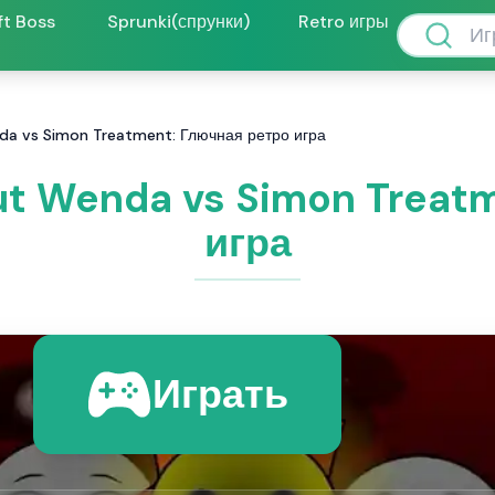
ft Boss
Sprunki(спрунки)
Retro игры
nda vs Simon Treatment: Глючная ретро игра
ut Wenda vs Simon Treat
игра
Играть