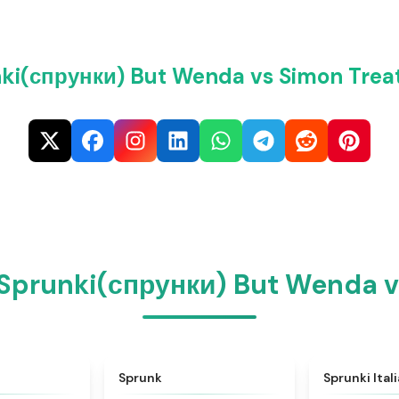
ki(спрунки) But Wenda vs Simon Trea
Sprunki(спрунки) But Wenda 
★
4.6
★
4.5
Sprunk
Sprunki Ital