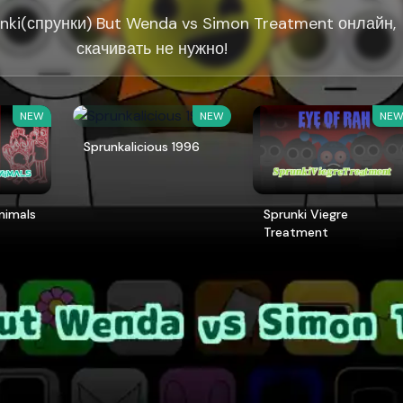
nki(спрунки) But Wenda vs Simon Treatment онлайн,
скачивать не нужно!
NEW
NEW
NE
Sprunkalicious 1996
Animals
Sprunki Viegre
Treatment