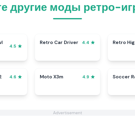
е другие моды ретро-иг
wl
Retro Car Driver
Retro Hi
4.4
4.5
2
Moto X3m
Soccer 
4.6
4.9
Advertisement