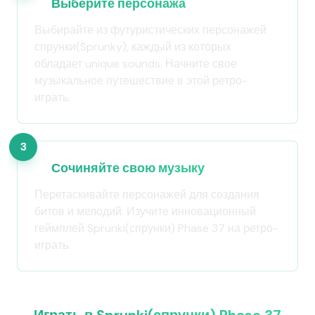
Выберите персонажа
Выбирайте из футуристических персонажей
спрунки(Sprunky), каждый из которых
обладает unique sounds. Начните свое
музыкальное путешествие в этой ретро-
играть.
3
Сочиняйте свою музыку
Перетаскивайте персонажей для создания
битов и мелодий. Изучите инновационный
геймплей Sprunki(спрунки) Phase 37 на ретро-
играть.