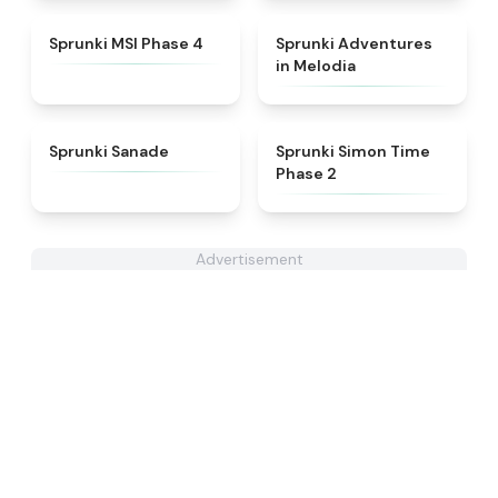
★
4.6
★
5
Sprunki MSI Phase 4
Sprunki Adventures
in Melodia
★
4.6
★
4.4
Sprunki Sanade
Sprunki Simon Time
Phase 2
Advertisement