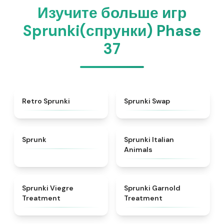
Изучите больше игр
Sprunki(спрунки) Phase
37
★
4.3
★
4.6
Retro Sprunki
Sprunki Swap
★
4.5
★
4.7
Sprunk
Sprunki Italian
Animals
★
4.4
★
4.7
Sprunki Viegre
Sprunki Garnold
Treatment
Treatment