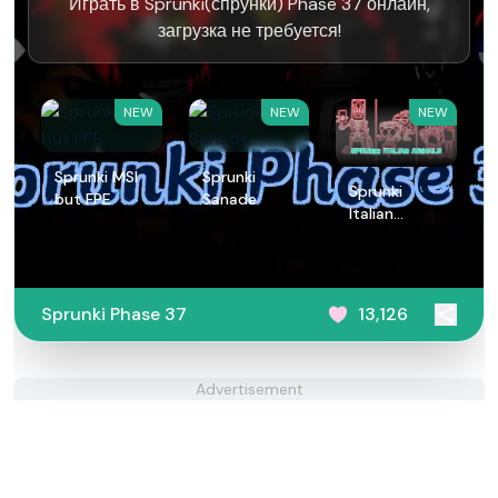
Играть в Sprunki(спрунки) Phase 37 онлайн,
загрузка не требуется!
NEW
NEW
NEW
Sprunki MSI
Sprunki
Sprunki
but FPE
Sanade
Italian
Animals
Sprunki Phase 37
13,126
Advertisement