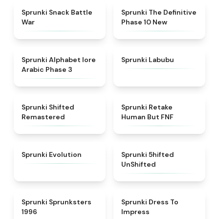
★
4.6
★
4.3
Sprunki Snack Battle
Sprunki The Definitive
War
Phase 10 New
★
4.8
★
4.6
Sprunki Alphabet lore
Sprunki Labubu
Arabic Phase 3
★
4.3
★
4.7
Sprunki Shifted
Sprunki Retake
Remastered
Human But FNF
★
4.7
★
4.4
Sprunki Evolution
Sprunki 5hifted
UnShifted
★
5
★
4.5
Sprunki Sprunksters
Sprunki Dress To
1996
Impress