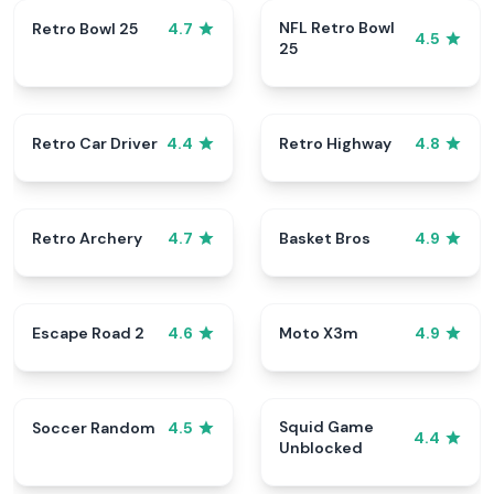
NFL Retro Bowl
Retro Bowl 25
4.7
4.5
25
Retro Car Driver
Retro Highway
4.4
4.8
Retro Archery
Basket Bros
4.7
4.9
Escape Road 2
Moto X3m
4.6
4.9
Squid Game
Soccer Random
4.5
4.4
Unblocked