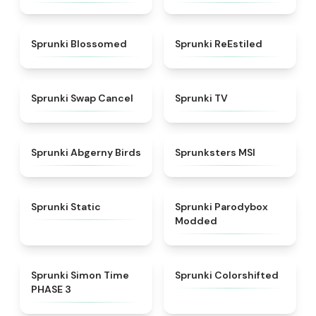
★
4.5
★
4.4
Sprunki Blossomed
Sprunki ReEstiled
★
4.4
★
4.5
Sprunki Swap Cancel
Sprunki TV
★
4.6
★
4.8
Sprunki Abgerny Birds
Sprunksters MSI
★
4.4
★
4.5
Sprunki Static
Sprunki Parodybox
Modded
★
4.3
★
4.6
Sprunki Simon Time
Sprunki Colorshifted
PHASE 3