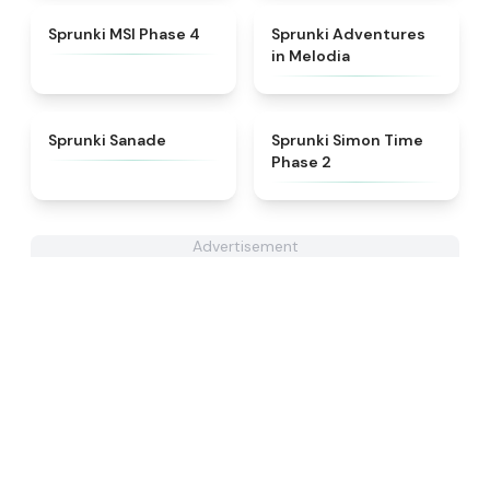
★
4.6
★
5
Sprunki MSI Phase 4
Sprunki Adventures
in Melodia
★
4.6
★
4.4
Sprunki Sanade
Sprunki Simon Time
Phase 2
Advertisement