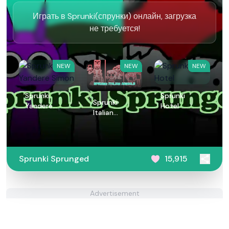
Играть в Sprunki(спрунки) онлайн, загрузка
не требуется!
NEW
NEW
NEW
Sprunki
Sprunki
Sprunki
Yandere
Hotel
Italian
Simon
Animals
Sprunki Sprunged
15,915
Advertisement