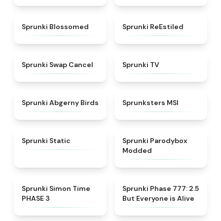
★
4.5
★
4.4
Sprunki Blossomed
Sprunki ReEstiled
★
4.4
★
4.5
Sprunki Swap Cancel
Sprunki TV
★
4.6
★
4.8
Sprunki Abgerny Birds
Sprunksters MSI
★
4.4
★
4.5
Sprunki Static
Sprunki Parodybox
Modded
★
4.3
★
4.8
Sprunki Simon Time
Sprunki Phase 777: 2.5
PHASE 3
But Everyone is Alive