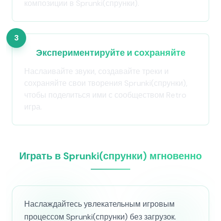
композиции в Sprunki(спрунки).
3
Экспериментируйте и сохраняйте
Наслаивайте звуки, создавайте треки и
сохраняйте свои творения Sprunki(спрунки),
чтобы поделиться ими с сообществом Retro
игра.
Играть в Sprunki(спрунки) мгновенно
Наслаждайтесь увлекательным игровым
процессом Sprunki(спрунки) без загрузок.