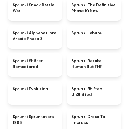
★
4.6
★
4.3
Sprunki Snack Battle
Sprunki The Definitive
War
Phase 10 New
★
4.8
★
4.6
Sprunki Alphabet lore
Sprunki Labubu
Arabic Phase 3
★
4.3
★
4.7
Sprunki Shifted
Sprunki Retake
Remastered
Human But FNF
★
4.7
★
4.4
Sprunki Evolution
Sprunki 5hifted
UnShifted
★
5
★
4.5
Sprunki Sprunksters
Sprunki Dress To
1996
Impress