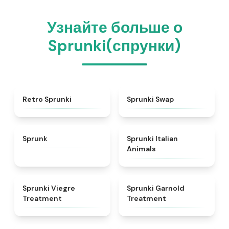
Узнайте больше о
Sprunki(спрунки)
★
4.3
★
4.6
Retro Sprunki
Sprunki Swap
★
4.5
★
4.7
Sprunk
Sprunki Italian
Animals
★
4.4
★
4.7
Sprunki Viegre
Sprunki Garnold
Treatment
Treatment