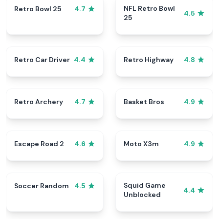
NFL Retro Bowl
Retro Bowl 25
4.7
4.5
25
Retro Car Driver
Retro Highway
4.4
4.8
Retro Archery
Basket Bros
4.7
4.9
Escape Road 2
Moto X3m
4.6
4.9
Squid Game
Soccer Random
4.5
4.4
Unblocked