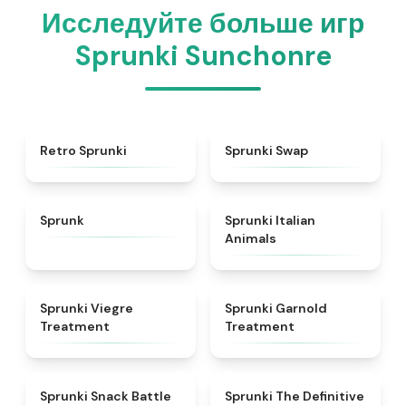
Исследуйте больше игр
Sprunki Sunchonre
★
4.3
★
4.6
Retro Sprunki
Sprunki Swap
★
4.5
★
4.7
Sprunk
Sprunki Italian
Animals
★
4.4
★
4.7
Sprunki Viegre
Sprunki Garnold
Treatment
Treatment
★
4.6
★
4.3
Sprunki Snack Battle
Sprunki The Definitive