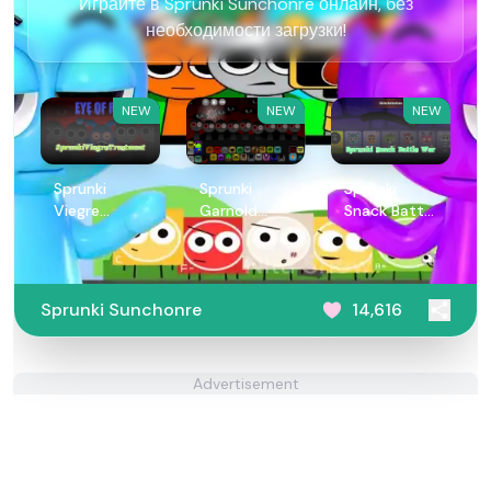
Играйте в Sprunki Sunchonre онлайн, без
необходимости загрузки!
NEW
NEW
NEW
Sprunki
Sprunki
Sprunki
Viegre
Garnold
Snack Battle
Treatment
Treatment
War
Sprunki Sunchonre
14,616
Advertisement