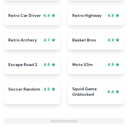
Retro Car Driver
Retro Highway
4.4
4.8
Retro Archery
Basket Bros
4.7
4.9
Escape Road 2
Moto X3m
4.6
4.9
Squid Game
Soccer Random
4.5
4.4
Unblocked
Advertisement