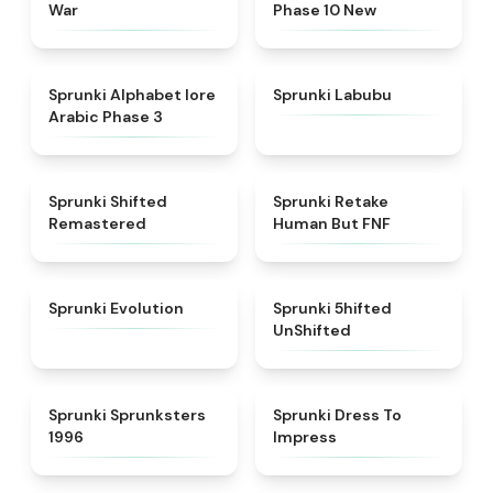
War
Phase 10 New
★
4.8
★
4.6
Sprunki Alphabet lore
Sprunki Labubu
Arabic Phase 3
★
4.3
★
4.7
Sprunki Shifted
Sprunki Retake
Remastered
Human But FNF
★
4.7
★
4.4
Sprunki Evolution
Sprunki 5hifted
UnShifted
★
5
★
4.5
Sprunki Sprunksters
Sprunki Dress To
1996
Impress