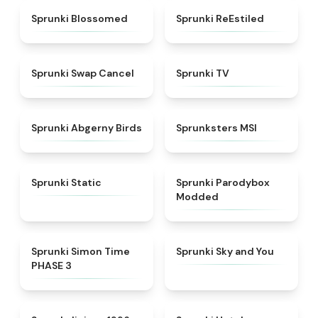
★
4.5
★
4.4
Sprunki Blossomed
Sprunki ReEstiled
★
4.4
★
4.5
Sprunki Swap Cancel
Sprunki TV
★
4.6
★
4.8
Sprunki Abgerny Birds
Sprunksters MSI
★
4.4
★
4.5
Sprunki Static
Sprunki Parodybox
Modded
★
4.3
★
4.6
Sprunki Simon Time
Sprunki Sky and You
PHASE 3
★
4.3
★
4.8