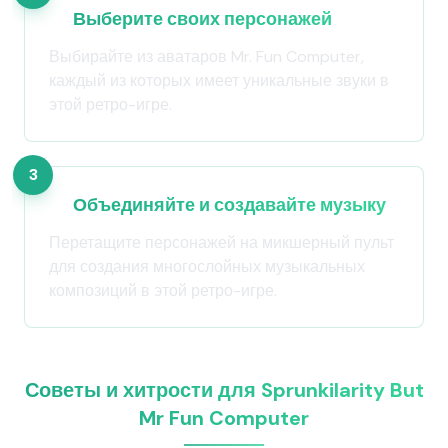
Выберите своих персонажей
Выбирайте из аватаров Mr. Fun Computer,
каждый из которых имеет уникальные звуки в
этой ретро-игре.
3
Объединяйте и создавайте музыку
Перетащите персонажей на микшерный пульт
для создания многослойных музыкальных
композиций в этой ретро-игре.
Советы и хитрости для Sprunkilarity But
Mr Fun Computer