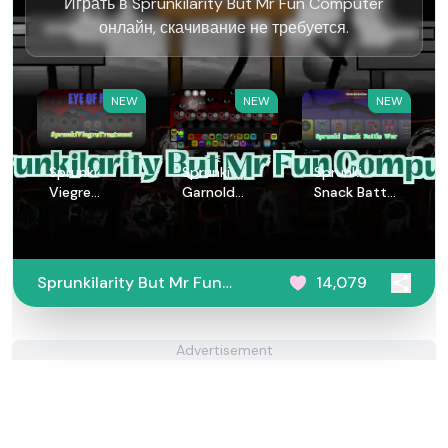
Играть в Sprunkilarity But Mr Fun Computer
онлайн, скачивание не требуется.
NEW
NEW
NEW
Sprunki
Sprunki
Sprunki
Viegre
Garnold
Snack Battle
Treatment
Treatment
War
Sprunkilarity But Mr Fun
14,079
Computer
Advertisement