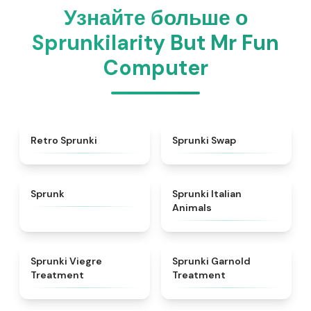
Узнайте больше о
Sprunkilarity But Mr Fun
Computer
★
4.3
★
4.6
Retro Sprunki
Sprunki Swap
★
4.5
★
4.7
Sprunk
Sprunki Italian
Animals
★
4.4
★
4.7
Sprunki Viegre
Sprunki Garnold
Treatment
Treatment