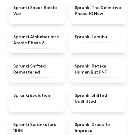
★
4.6
★
4.3
Sprunki Snack Battle
Sprunki The Definitive
War
Phase 10 New
★
4.8
★
4.6
Sprunki Alphabet lore
Sprunki Labubu
Arabic Phase 3
★
4.3
★
4.7
Sprunki Shifted
Sprunki Retake
Remastered
Human But FNF
★
4.7
★
4.4
Sprunki Evolution
Sprunki 5hifted
UnShifted
★
5
★
4.5
Sprunki Sprunksters
Sprunki Dress To
1996
Impress