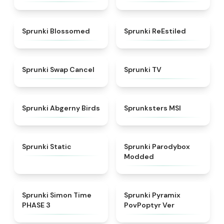
★
4.5
★
4.4
Sprunki Blossomed
Sprunki ReEstiled
★
4.4
★
4.5
Sprunki Swap Cancel
Sprunki TV
★
4.6
★
4.8
Sprunki Abgerny Birds
Sprunksters MSI
★
4.4
★
4.5
Sprunki Static
Sprunki Parodybox
Modded
★
4.3
★
4.6
Sprunki Simon Time
Sprunki Pyramix
PHASE 3
PovPoptyr Ver