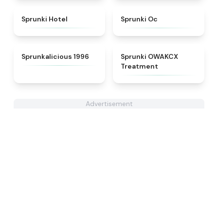
★
4.8
★
4.6
Sprunki Hotel
Sprunki Oc
★
4.3
★
5
Sprunkalicious 1996
Sprunki OWAKCX
Treatment
Advertisement