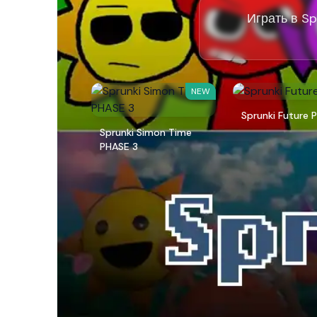
Играть в Sp
NEW
Sprunki Future P
Sprunki Simon Time
PHASE 3