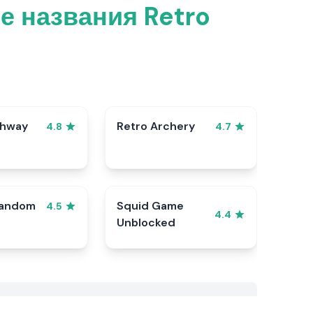
е названия Retro
ghway
Retro Archery
4.8
4.7
Random
Squid Game
4.5
4.4
Unblocked