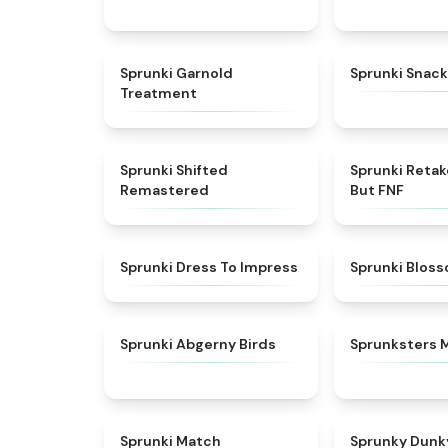
★
4.7
Sprunki Garnold
Sprunki Snack
Treatment
★
4.3
Sprunki Shifted
Sprunki Reta
Remastered
But FNF
★
4.5
Sprunki Dress To Impress
Sprunki Blos
★
4.6
Sprunki Abgerny Birds
Sprunksters 
★
4.7
Sprunki Match
Sprunky Dunk