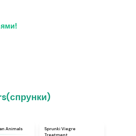
ьями!
rs(спрунки)
★
4.7
★
4.4
ian Animals
Sprunki Viegre
Treatment