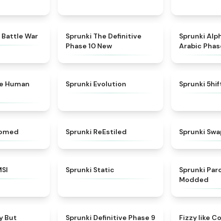
★
4.6
★
4.3
 Battle War
Sprunki The Definitive
Sprunki Alp
Phase 10 New
Arabic Phas
★
4.7
★
4.7
ke Human
Sprunki Evolution
Sprunki 5hi
★
4.5
★
4.4
somed
Sprunki ReEstiled
Sprunki Swa
★
4.8
★
4.4
MSI
Sprunki Static
Sprunki Pa
Modded
★
4.6
★
4.9
y But
Sprunki Definitive Phase 9
Fizzy like C