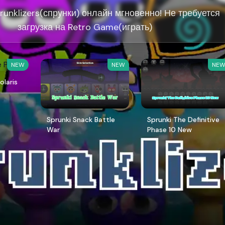
runklizers(спрунки) онлайн мгновенно! Не требуется
загрузка на Retro Game(играть)
NEW
NEW
NE
olaris
Sprunki Snack Battle
Sprunki The Definitive
War
Phase 10 New