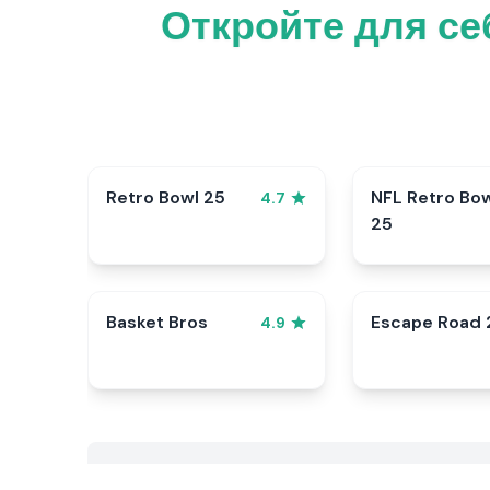
Откройте для се
Retro Bowl 25
NFL Retro Bo
4.7
25
Basket Bros
Escape Road 
4.9