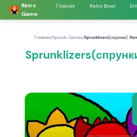
Retro
Главная
Retro Bowl
Dri
Game
Главная
/
Sprunki Games
/
Sprunklizers(спрунки): Re
Sprunklizers(спрунки