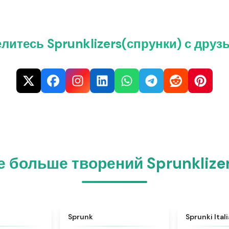
литесь Sprunklizers(спрунки) с друз
 больше творений Sprunklize
★
4.6
★
4.5
Sprunk
Sprunki Ital