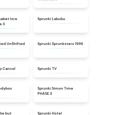
★
4.8
★
4.6
habet lore
Sprunki Labubu
e 3
★
4.4
★
5
fted UnShifted
Sprunki Sprunksters 1996
★
4.4
★
4.5
p Cancel
Sprunki TV
★
4.5
★
4.3
rodybox
Sprunki Simon Time
PHASE 3
★
4.6
★
4.8
oke but
Sprunki Hotel