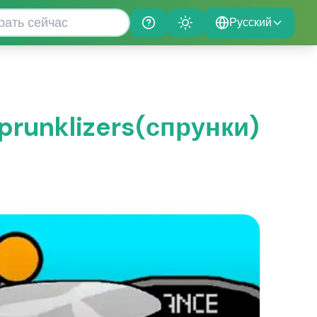
Русский
Help
Theme
Sprunklizers(спрунки)