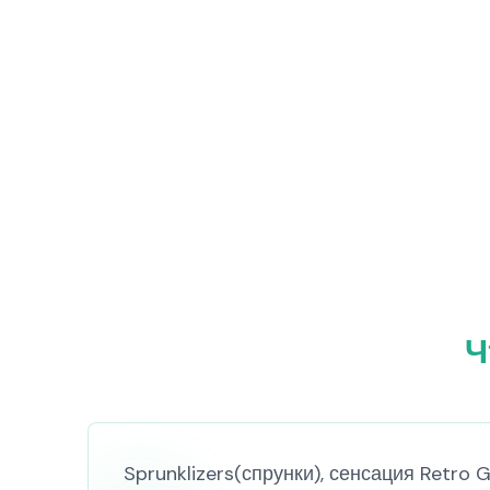
Ч
Sprunklizers(спрунки), сенсация Retro