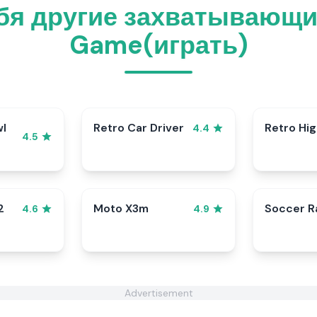
бя другие захватывающи
Game(играть)
wl
Retro Car Driver
Retro Hi
4.4
4.5
2
Moto X3m
Soccer 
4.6
4.9
Advertisement