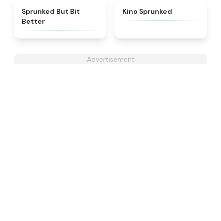
★
4.9
★
4.7
Sprunked But Bit
Kino Sprunked
Better
Advertisement