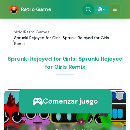
Retro Game
Inicio
/
Retro Games
Sprunki Rejoyed for Girls: Sprunki Rejoyed for Girls
/
Remix
Sprunki Rejoyed for Girls: Sprunki Rejoyed
for Girls Remix
Comenzar juego