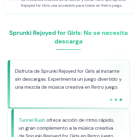
Rejoyed for Girls sea accesible para todos en Retro juego.
Sprunki Rejoyed for Girls: No se necesita
descarga
Disfruta de Sprunki Rejoyed for Girls al instante
sin descargas. Experimenta un juego divertido y
una mezcla de música creativa en Retro juego.
Tunnel Rush
ofrece acción de ritmo rápido,
un gran complemento a la música creativa
de Sprunki Rejoyed for Girls en Retro juego.