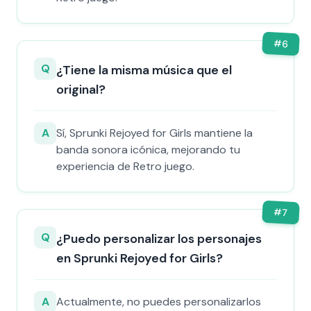
#
6
Q
¿Tiene la misma música que el
original?
A
Sí, Sprunki Rejoyed for Girls mantiene la
banda sonora icónica, mejorando tu
experiencia de Retro juego.
#
7
Q
¿Puedo personalizar los personajes
en Sprunki Rejoyed for Girls?
A
Actualmente, no puedes personalizarlos