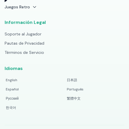
Juegos Retro
Información Legal
Soporte al Jugador
Pautas de Privacidad
Términos de Servicio
Idiomas
English
日本語
Español
Português
Русский
繁體中文
한국어