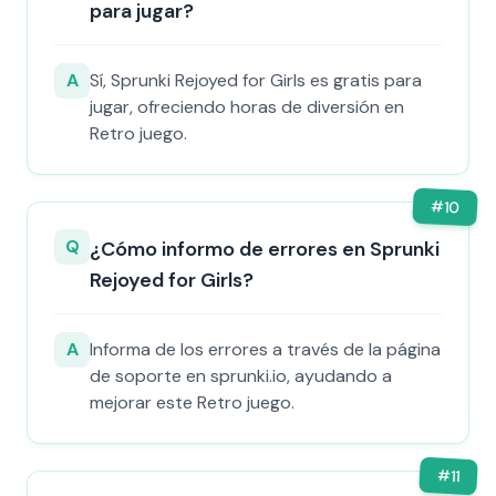
para jugar?
A
Sí, Sprunki Rejoyed for Girls es gratis para
jugar, ofreciendo horas de diversión en
Retro juego.
#
10
Q
¿Cómo informo de errores en Sprunki
Rejoyed for Girls?
A
Informa de los errores a través de la página
de soporte en sprunki.io, ayudando a
mejorar este Retro juego.
#
11