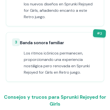
los nuevos diseños en Sprunki Rejoyed
for Girls, añadiendo encanto a este
Retro juego.
#
3
3
Banda sonora familiar
Los ritmos icónicos permanecen,
proporcionando una experiencia
nostálgica pero renovada en Sprunki
Rejoyed for Girls en Retro juego.
Consejos y trucos para Sprunki Rejoyed for
Girls