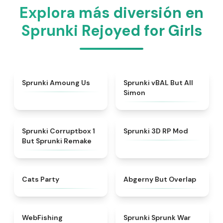
Explora más diversión en
Sprunki Rejoyed for Girls
★
4.8
★
4.8
Sprunki Amoung Us
Sprunki vBAL But All
Simon
★
4.8
★
4.5
Sprunki Corruptbox 1
Sprunki 3D RP Mod
But Sprunki Remake
★
4.7
★
4.7
Cats Party
Abgerny But Overlap
★
4.6
★
4.7
WebFishing
Sprunki Sprunk War