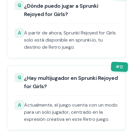
Q
¿Dónde puedo jugar a Sprunki
Rejoyed for Girls?
A
A partir de ahora, Sprunki Rejoyed for Girls
solo está disponible en sprunki.io, tu
destino de Retro juego.
#
12
Q
¿Hay multijugador en Sprunki Rejoyed
for Girls?
A
Actualmente, el juego cuenta con un modo
para un solo jugador, centrado en la
expresión creativa en este Retro juego.