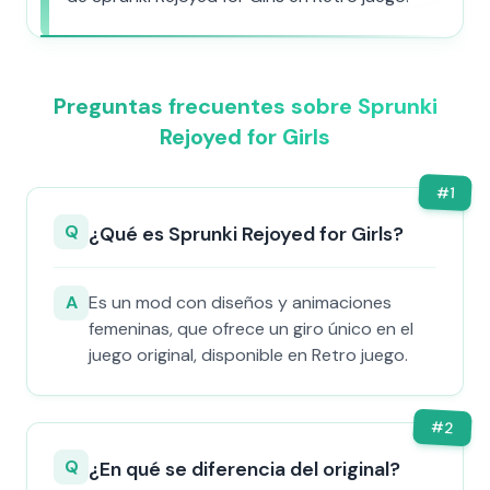
Preguntas frecuentes sobre Sprunki
Rejoyed for Girls
#
1
Q
¿Qué es Sprunki Rejoyed for Girls?
A
Es un mod con diseños y animaciones
femeninas, que ofrece un giro único en el
juego original, disponible en Retro juego.
#
2
Q
¿En qué se diferencia del original?