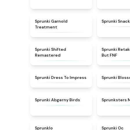
★
4.7
Sprunki Garnold
Sprunki Snack
Treatment
★
4.3
Sprunki Shifted
Sprunki Reta
Remastered
But FNF
★
4.5
Sprunki Dress To Impress
Sprunki Blos
★
4.6
Sprunki Abgerny Birds
Sprunksters 
★
4.8
Sprunklo
Sprunki Oc