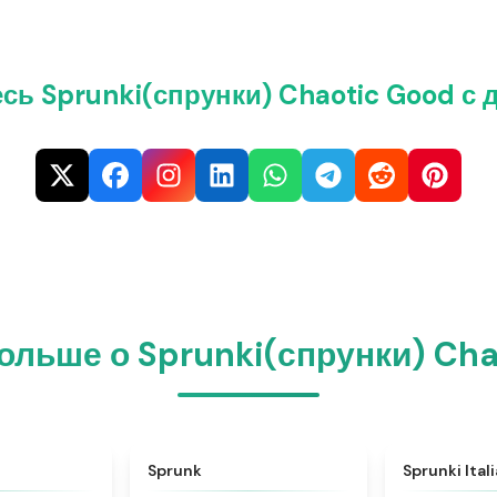
сь Sprunki(спрунки) Chaotic Good с 
ольше о Sprunki(спрунки) Ch
★
4.6
★
4.5
Sprunk
Sprunki Ital