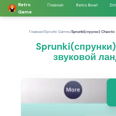
Retro
Главная
Retro Bowl
Dri
Game
Главная
/
Sprunki Games
/
Sprunki(спрунки) Chaotic
Sprunki(спрунки
звуковой лан