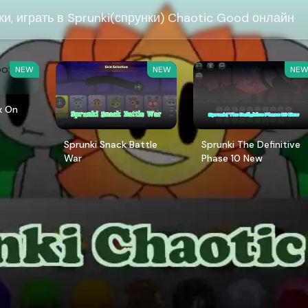
ки, играть в Sprunki(спрунки) Chaotic Good онлайн
NEW
NEW
NE
x On
Sprunki Snack Battle
Sprunki The Definitive
War
Phase 10 New