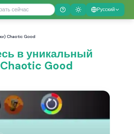
Русский
Help
Theme
нки) Chaotic Good
есь в уникальный
 Chaotic Good