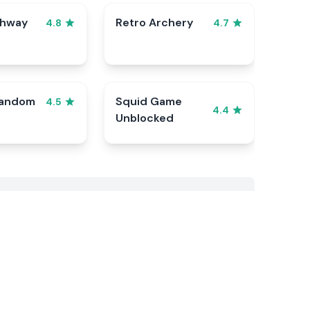
ghway
Retro Archery
4.8
4.7
Random
Squid Game
4.5
4.4
Unblocked