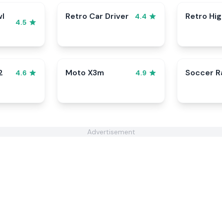
wl
Retro Car Driver
Retro Hi
4.4
4.5
2
Moto X3m
Soccer 
4.6
4.9
Advertisement