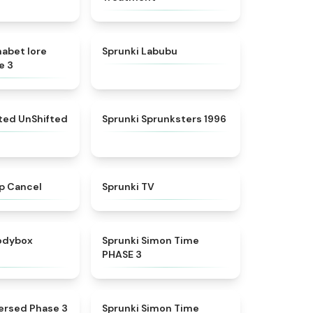
★
4.8
★
4.6
habet lore
Sprunki Labubu
e 3
★
4.4
★
5
fted UnShifted
Sprunki Sprunksters 1996
★
4.4
★
4.5
p Cancel
Sprunki TV
★
4.5
★
4.3
rodybox
Sprunki Simon Time
PHASE 3
★
5
★
4.4
ersed Phase 3
Sprunki Simon Time