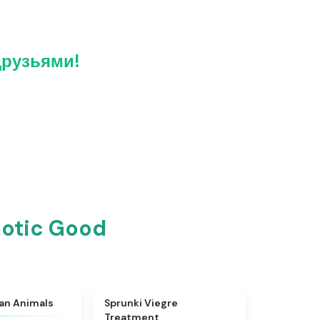
друзьями!
aotic Good
★
4.7
★
4.4
ian Animals
Sprunki Viegre
Treatment