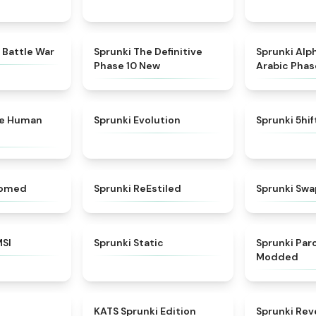
★
4.6
★
4.3
 Battle War
Sprunki The Definitive
Sprunki Alp
Phase 10 New
Arabic Phas
★
4.7
★
4.7
ke Human
Sprunki Evolution
Sprunki 5hi
★
4.5
★
4.4
somed
Sprunki ReEstiled
Sprunki Swa
★
4.8
★
4.4
MSI
Sprunki Static
Sprunki Pa
Modded
★
4.6
★
4.6
KATS Sprunki Edition
Sprunki Rev