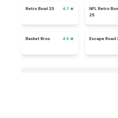
Retro Bowl 25
NFL Retro Bo
4.7
25
Basket Bros
Escape Road 
4.9