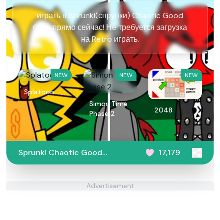
играть в Sprunki(спрунки) Chaotic Good
Cute прямо сейчас! Не требуется загрузка
на Retro играть.
NEW
NEW
NEW
Splatoon
Simon Time
2048
Phase 2
Sprunki Chaotic Good
17,179
Cute
Advertisement