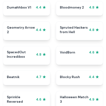
Dumahhbox V1
Bloodmoney 2
4.4
4.8
Geometry Arrow
Spruted Hackers
4.4
4.8
2
from Hell
SpacedOut
VoidBorn
4.6
4.8
Incredibox
Beatnik
Blocky Rush
4.7
4.4
Sprinkle
Halloween Match
4.6
4.9
Reversed
3