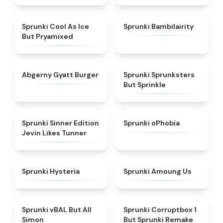
★
4.9
★
4.9
Sprunki Cool As Ice
Sprunki Bambilairity
But Pryamixed
★
4.6
★
4.3
Abgerny Gyatt Burger
Sprunki Sprunksters
But Sprinkle
★
4.4
★
4.5
Sprunki Sinner Edition
Sprunki oPhobia
Jevin Likes Tunner
★
4.4
★
4.8
Sprunki Hysteria
Sprunki Amoung Us
★
4.8
★
4.8
Sprunki vBAL But All
Sprunki Corruptbox 1
Simon
But Sprunki Remake