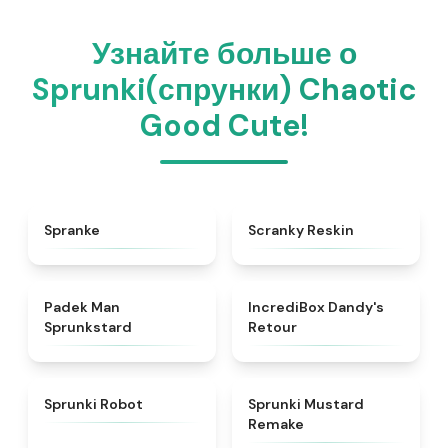
Узнайте больше о
Sprunki(спрунки) Chaotic
Good Cute!
★
4.4
★
4.6
Spranke
Scranky Reskin
★
4.4
★
4.7
Padek Man
IncrediBox Dandy's
Sprunkstard
Retour
★
4.4
★
4.9
Sprunki Robot
Sprunki Mustard
Remake