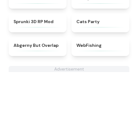
★
4.5
★
4.7
Sprunki 3D RP Mod
Cats Party
★
4.7
★
4.6
Abgerny But Overlap
WebFishing
Advertisement