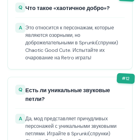
Q
Что такое «хаотичное добро»?
A
Это относится к персонажам, которые
являются озорными, но
доброжелательными в Sprunki(спрунки)
Chaotic Good Cute. Испытайте их
очарование на Retro играть!
#
12
Q
Есть ли уникальные звуковые
петли?
A
Да, мод представляет причудливых
персонажей с уникальными звуковыми
петлями. Играйте в Sprunki(спрунки)