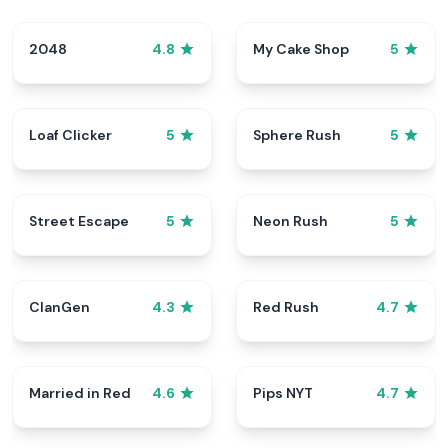
2048
My Cake Shop
4.8
5
Loaf Clicker
Sphere Rush
5
5
Street Escape
Neon Rush
5
5
ClanGen
Red Rush
4.3
4.7
Married in Red
Pips NYT
4.6
4.7