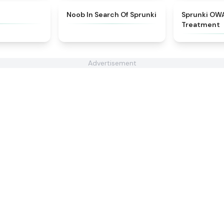
★
4.8
★
4.4
Noob In Search Of Sprunki
Sprunki OW
Treatment
Advertisement