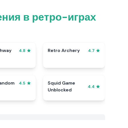
ния в ретро-играх
ghway
Retro Archery
4.8
4.7
Random
Squid Game
4.5
4.4
Unblocked