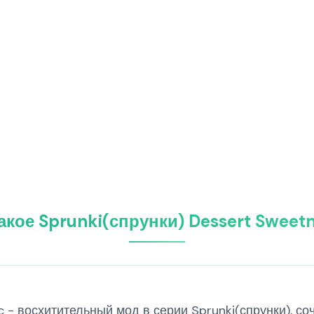
акое Sprunki(спрунки) Dessert Sweet
c - восхитительный мод в серии Sprunki(спрунки), с