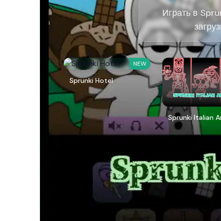
Играть в Spru
загруз
NEW
Sprunki Hotel
Sprunki Italian 