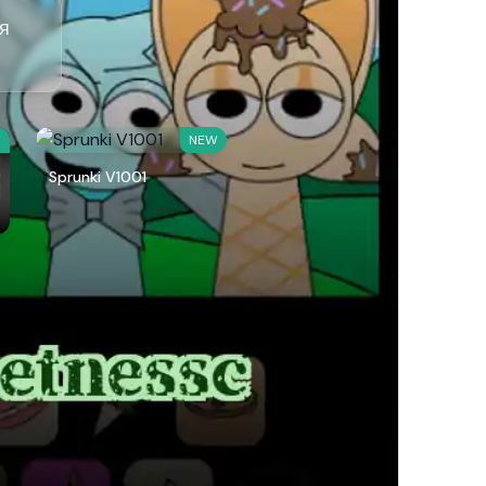
ся
W
NEW
Sprunki V1001