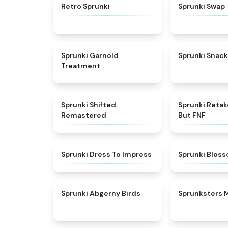
★
4.3
Retro Sprunki
Sprunki Swap
★
4.7
Sprunki Garnold
Sprunki Snack
Treatment
★
4.3
Sprunki Shifted
Sprunki Reta
Remastered
But FNF
★
4.5
Sprunki Dress To Impress
Sprunki Blos
★
4.6
Sprunki Abgerny Birds
Sprunksters 