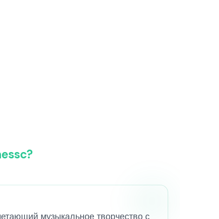
nessc?
очетающий музыкальное творчество с