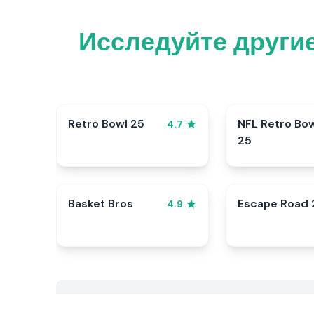
Исследуйте други
Retro Bowl 25
NFL Retro Bo
4.7
25
Basket Bros
Escape Road 
4.9