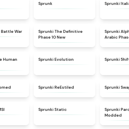
★
4.6
★
4.5
Sprunk
Sprunki Ital
★
4.6
★
4.3
 Battle War
Sprunki The Definitive
Sprunki Alp
Phase 10 New
Arabic Phas
★
4.7
★
4.7
ke Human
Sprunki Evolution
Sprunki 5hi
★
4.5
★
4.4
somed
Sprunki ReEstiled
Sprunki Swa
★
4.8
★
4.4
MSI
Sprunki Static
Sprunki Pa
Modded