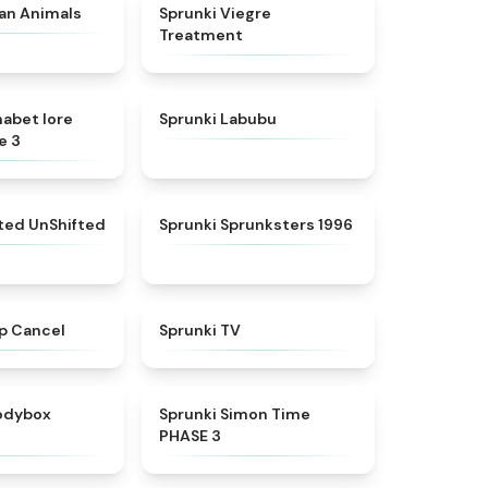
★
4.7
★
4.4
ian Animals
Sprunki Viegre
Treatment
★
4.8
★
4.6
habet lore
Sprunki Labubu
e 3
★
4.4
★
5
fted UnShifted
Sprunki Sprunksters 1996
★
4.4
★
4.5
p Cancel
Sprunki TV
★
4.5
★
4.3
rodybox
Sprunki Simon Time
PHASE 3