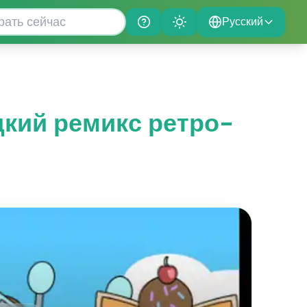
Русский
Help
Theme
дкий ремикс ретро-