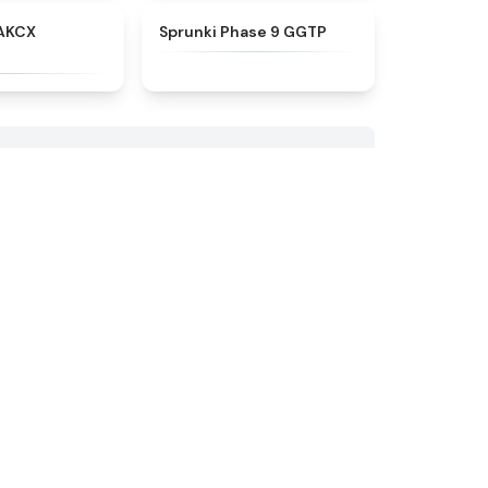
★
5
★
4.7
AKCX
Sprunki Phase 9 GGTP