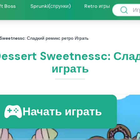
ft Boss
Sprunki(спрунки)
Retro игры
 Sweetnessc: Сладкий ремикс ретро Играть
Dessert Sweetnessc: Сла
играть
Начать играть