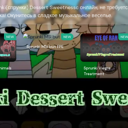
nki(спрунки) Dessert Sweetnessc онлайн, не требует
ка! Окунитесь в сладкое музыкальное веселье.
NEW
NEW
NE
Sprunki MSI but FPE
Animals
Sprunki Viegre
Treatment