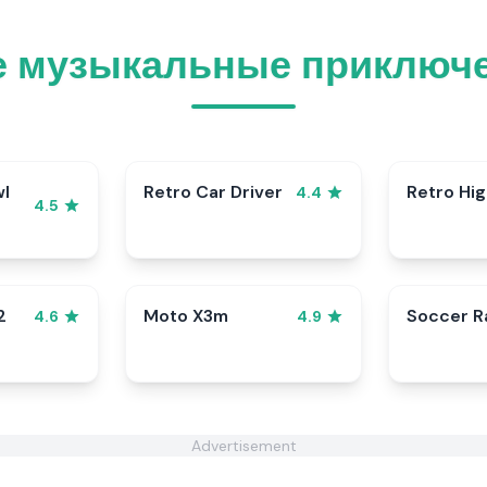
е музыкальные приключе
wl
Retro Car Driver
Retro Hi
4.4
4.5
2
Moto X3m
Soccer 
4.6
4.9
Advertisement