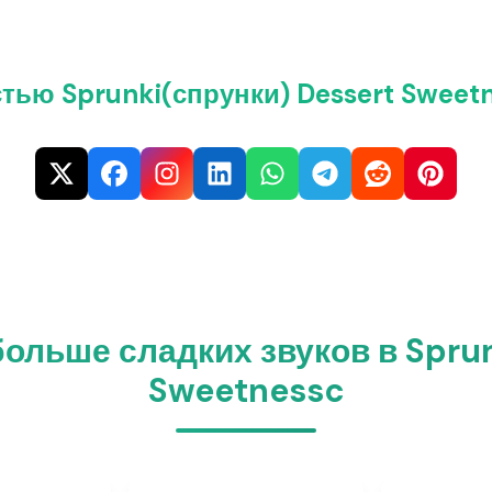
тью Sprunki(спрунки) Dessert Sweetn
больше сладких звуков в Sprun
Sweetnessc