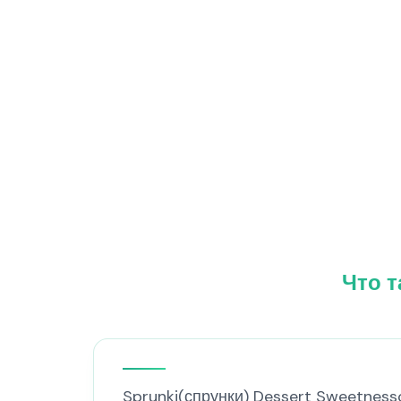
Что т
Sprunki(спрунки) Dessert Sweetness